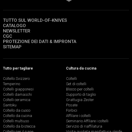
TUTTO SUL WORLD-OF-KNIVES
CATALOGO
NEWSLETTER
CGC
PROTEZIONE DEI DATI & IMPRONTA
SITEMAP
Tutto per tagliare
Cultura da cucina
Coltello Svizzero
Coltelli
Temperino
Set di coltelli
Coltelli giapponesi
Blocco per coltelli
Coltelli damaschi
Supporto di taglio
Coltelli ceramica
Grattugia Zester
Santoku
Posate
Coltello da cuoco
Forbici
Coltello da cucina
Affilare i coltelli
Coltelli multiuso
Seminario Affilare i coltelli
Coltello da bistecca
Servizio di riaffilatura
Coltello per il pane
Visita guidata manifattura sknife