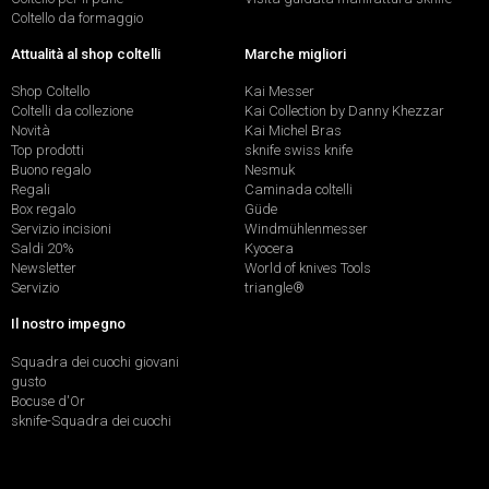
Coltello da formaggio
Attualità al shop coltelli
Marche migliori
Shop Coltello
Kai Messer
Coltelli da collezione
Kai Collection by Danny Khezzar
Novità
Kai Michel Bras
Top prodotti
sknife swiss knife
Buono regalo
Nesmuk
Regali
Caminada coltelli
Box regalo
Güde
Servizio incisioni
Windmühlenmesser
Saldi 20%
Kyocera
Newsletter
World of knives Tools
Servizio
triangle®
Il nostro impegno
Squadra dei cuochi giovani
gusto
Bocuse d'Or
sknife-Squadra dei cuochi