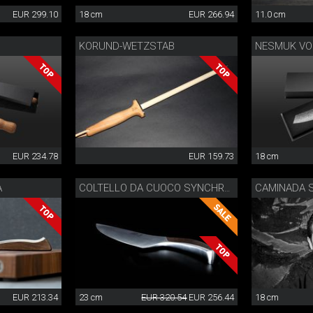
EUR 299.10
18 cm
EUR 266.94
11.0 cm
KORUND-WETZSTAB
EUR 234.78
EUR 159.73
18 cm
A
CAMINADA 
COLTELLO DA CUOCO SYNCHROS
EUR 213.34
23 cm
EUR 320.54
EUR 256.44
18 cm