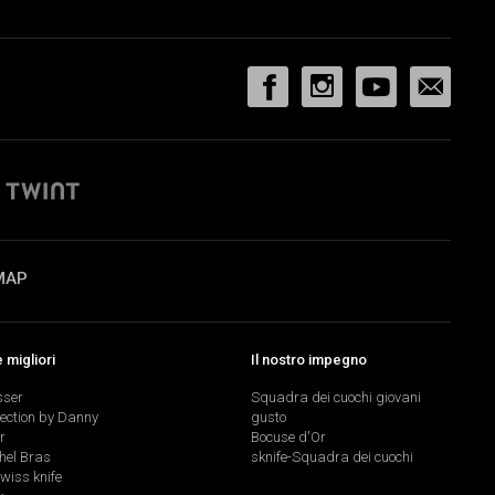
MAP
migliori
Il nostro impegno
sser
Squadra dei cuochi giovani
lection by Danny
gusto
r
Bocuse d'Or
hel Bras
sknife-Squadra dei cuochi
swiss knife