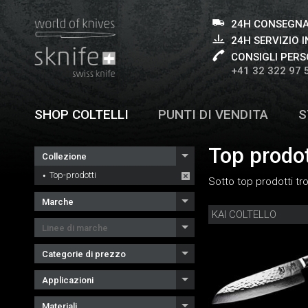
24H CONSEGNA
24H SERVIZIO I
CONSIGLI PERS
+41 32 322 97 
SHOP COLTELLI
PUNTI DI VENDITA
S
Top prodot
Collezione
Top-prodotti
Sotto top prodotti trov
Marche
KAI COLTELLO
Linee di marche
Categorie di prezzo
Applicazioni
Materiali