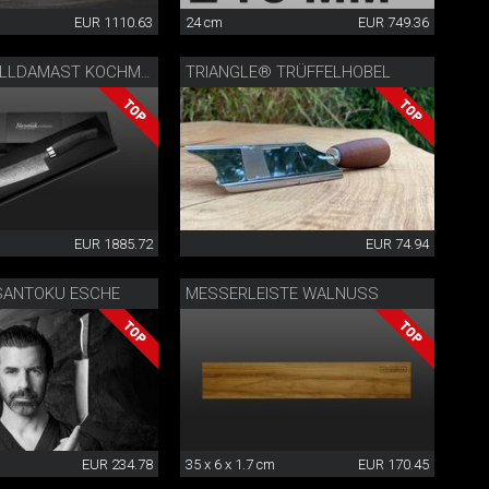
EUR 1110.63
24 cm
EUR 749.36
TRIANGLE® TRÜFFELHOBEL
NESMUK VOLLDAMAST KOCHMESSER
EUR 1885.72
EUR 74.94
SANTOKU ESCHE
MESSERLEISTE WALNUSS
EUR 234.78
35 x 6 x 1.7 cm
EUR 170.45