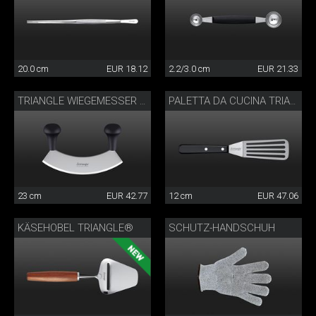
20.0 cm
EUR 18.12
2.2/3.0 cm
EUR 21.33
TRIANGLE WIEGEMESSER 23 CM
PALETTA DA CUCINA TRIANGLE
23 cm
EUR 42.77
12 cm
EUR 47.06
KÄSEHOBEL TRIANGLE®
SCHUTZ-HANDSCHUH