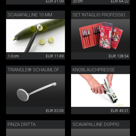
EUR 31.09
20 cm
EUR 64.22
SCAVAPALLINE 10 MM
SET INTAGLIO PROFESSIONALE
1.0 cm
EUR 11.69
EUR 128.54
KNOBLAUCHPRESSE
TRIANGLE® SCHAUMLÖFFEL
EUR 32.05
EUR 49.21
PINZA DRITTA
SCAVAPALLINE DOPPIO