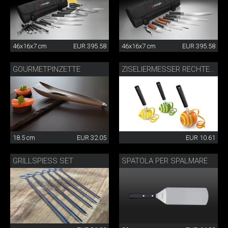
46x16x7 cm
EUR 395.58
46x16x7 cm
EUR 395.58
GOURMETPINZETTE
ZISELIERMESSER RECHTECKIG
18.5 cm
EUR 32.05
EUR 10.61
GRILLSPIESS SET
SPATOLA PER SPALMARE