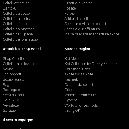
Coltelli ceramica
Grattugia Zester
Santoku
Posate
Coltello da cuoco
Forbici
Coltello da cucina
Affilare i coltelli
Coltelli multiuso
Seminario Affilare i coltelli
Coltello da bistecca
Servizio di riaffilatura
Coltello per il pane
Visita guidata manifattura sknife
Coltello da formaggio
Attualità al shop coltelli
Marche migliori
Shop Coltello
Kai Messer
Coltelli da collezione
Kai Collection by Danny Khezzar
Novità
Kai Michel Bras
Top prodotti
sknife swiss knife
Buono regalo
Nesmuk
Regali
Caminada coltelli
Box regalo
Güde
Servizio incisioni
Windmühlenmesser
Saldi 20%
Kyocera
Newsletter
World of knives Tools
Servizio
triangle®
Il nostro impegno