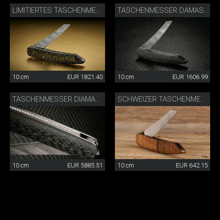
LIMITIERTES TASCHENMESSER DAMAST CARBON/GOLD
TASCHENMESSER DAMAST CARBON
10 cm
EUR 1821.40
10 cm
EUR 1606.99
TASCHENMESSER DIAMANT CARBON
SCHWEIZER TASCHENMESSER
10 cm
EUR 5885.51
10 cm
EUR 642.15