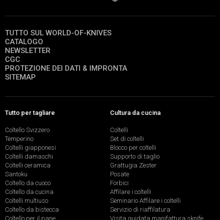
TUTTO SUL WORLD-OF-KNIVES
CATALOGO
NEWSLETTER
CGC
PROTEZIONE DEI DATI & IMPRONTA
SITEMAP
Tutto per tagliare
Cultura da cucina
Coltello Svizzero
Coltelli
Temperino
Set di coltelli
Coltelli giapponesi
Blocco per coltelli
Coltelli damaschi
Supporto di taglio
Coltelli ceramica
Grattugia Zester
Santoku
Posate
Coltello da cuoco
Forbici
Coltello da cucina
Affilare i coltelli
Coltelli multiuso
Seminario Affilare i coltelli
Coltello da bistecca
Servizio di riaffilatura
Coltello per il pane
Visita guidata manifattura sknife