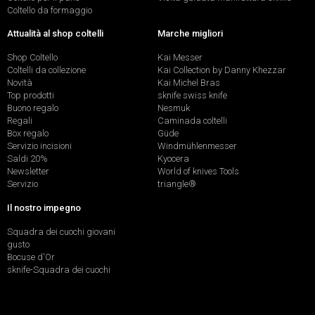
Coltello da formaggio
Attualità al shop coltelli
Marche migliori
Shop Coltello
Kai Messer
Coltelli da collezione
Kai Collection by Danny Khezzar
Novità
Kai Michel Bras
Top prodotti
sknife swiss knife
Buono regalo
Nesmuk
Regali
Caminada coltelli
Box regalo
Güde
Servizio incisioni
Windmühlenmesser
Saldi 20%
Kyocera
Newsletter
World of knives Tools
Servizio
triangle®
Il nostro impegno
Squadra dei cuochi giovani
gusto
Bocuse d'Or
sknife-Squadra dei cuochi