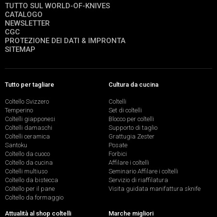
TUTTO SUL WORLD-OF-KNIVES
CATALOGO
NEWSLETTER
CGC
PROTEZIONE DEI DATI & IMPRONTA
SITEMAP
Tutto per tagliare
Cultura da cucina
Coltello Svizzero
Coltelli
Temperino
Set di coltelli
Coltelli giapponesi
Blocco per coltelli
Coltelli damaschi
Supporto di taglio
Coltelli ceramica
Grattugia Zester
Santoku
Posate
Coltello da cuoco
Forbici
Coltello da cucina
Affilare i coltelli
Coltelli multiuso
Seminario Affilare i coltelli
Coltello da bistecca
Servizio di riaffilatura
Coltello per il pane
Visita guidata manifattura sknife
Coltello da formaggio
Attualità al shop coltelli
Marche migliori