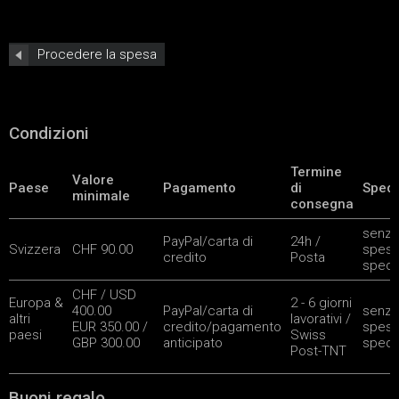
Procedere la spesa
Condizioni
Termine
Valore
Paese
Pagamento
di
Spedi
minimale
consegna
senza
PayPal/carta di
24h /
Svizzera
CHF 90.00
spese
credito
Posta
spedi
CHF / USD
Europa &
2 - 6 giorni
400.00
PayPal/carta di
senza
altri
lavorativi /
EUR 350.00 /
credito/pagamento
spese
paesi
Swiss
GBP 300.00
anticipato
spedi
Post-TNT
Buoni regalo