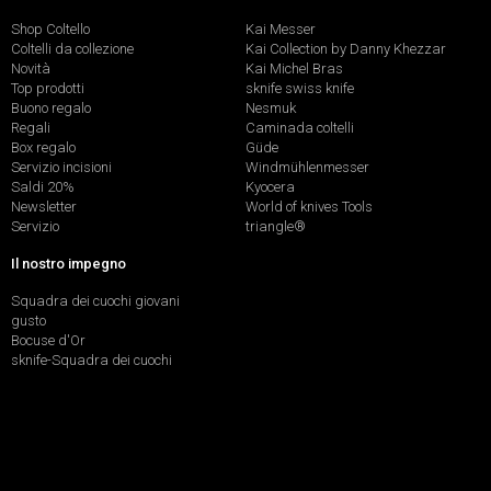
Shop Coltello
Kai Messer
Coltelli da collezione
Kai Collection by Danny Khezzar
Novità
Kai Michel Bras
Top prodotti
sknife swiss knife
Buono regalo
Nesmuk
Regali
Caminada coltelli
Box regalo
Güde
Servizio incisioni
Windmühlenmesser
Saldi 20%
Kyocera
Newsletter
World of knives Tools
Servizio
triangle®
Il nostro impegno
Squadra dei cuochi giovani
gusto
Bocuse d'Or
sknife-Squadra dei cuochi