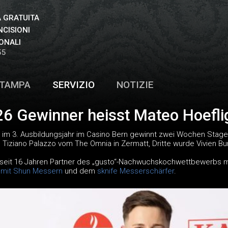
 GRATUITA
NCISIONI
ONALI
55
TAMPA
SERVIZIO
NOTIZIE
26 Gewinner heisst Mateo Hoefli
 im 3. Ausbildungsjahr im Casino Bern gewinnt zwei Wochen Stage 
e Tiziano Palazzo vom The Omnia in Zermatt, Dritte wurde Vivien B
, seit 16 Jahren Partner des „gusto“-Nachwuchskochwettbewerbs mit 
 mit Shun Messern
und dem
sknife Messerschärfer
.