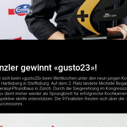
nzler gewinnt «gusto23»!
e sich beim «gusto23» beim Wettkochen unter den neun jungen Koch-
artlisberg in Steffisburg. Auf dem 2. Platz landete Michelle Bega
rasyl-Pfrundhaus in Zürich. Durch die Siegerehrung im Kongressz
» dient immer wieder als Sprungbrett für erfolgreiche Kochkarrier
spektive sknife unterstützen. Die 9 Finalisten freuten sich über die
Accessoires.