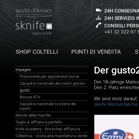
24H CONSEGNA
24H SERVIZIO I
CONSIGLI PERS
+41 32 322 97 
SHOP COLTELLI
PUNTI DI VENDITA
S
Der gusto
Impegno
Promozione per apprendisti borse
Der 18-Jährige Mateo
Squadra nazionale dei cuochi giovani
Den 2. Platz erreicht
gusto
Bocuse d'Or
Wir sind stolz darauf
Squadra nazionale svizzera dei
sknife Messertasche
cuochi
Mondo delle marche
Taglio & affilatura perfetto
Knife Academy - Workshop affilatura
Coltellinai - Visita alla manifattura sknife