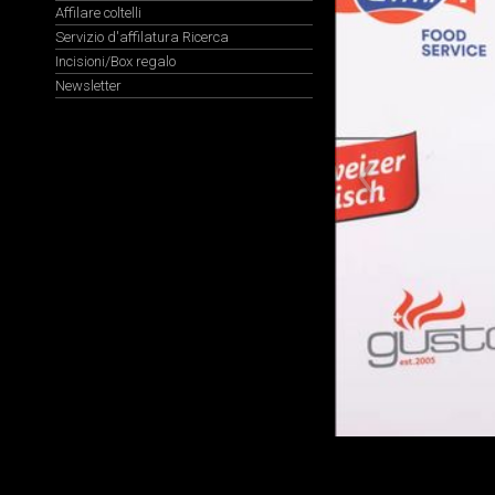
Affilare coltelli
Servizio d'affilatura Ricerca
Incisioni/Box regalo
Newsletter