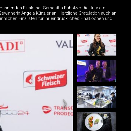
 spannenden Finale hat Samantha Buholzer die Jury am
ewinnerin Angela Künzler an. Herzliche Gratulation auch an
ännlichen Finalisten für ihr eindrückliches Finalkochen und
t
.