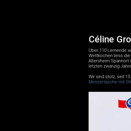
Céline Gr
Über 110 Lernende wi
Wettkochen liess die 
Altersheim Spannort i
letzten zwanzig Jahre
Wir sind stolz, seit 
Messertasche mit S