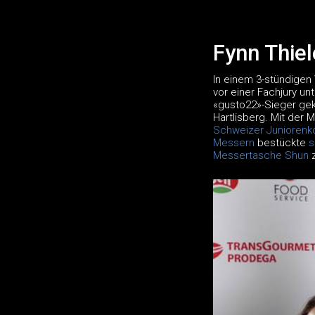
Fynn Thie
In einem 3-stündigen
vor einer Fachjury u
«gusto22»-Sieger gek
Hartlisberg. Mit der 
Schweizer Juniorenk
Messern
bestückte
s
Messertasche Shun
z