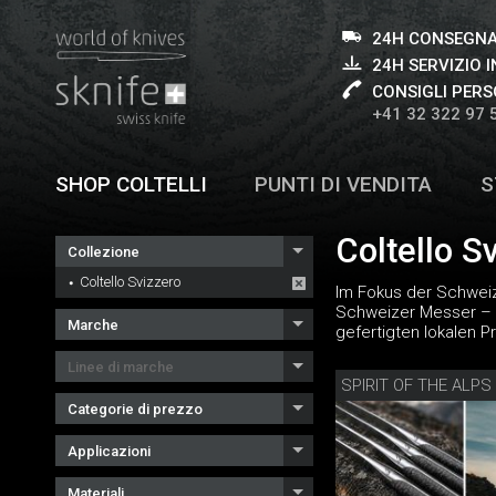
24H CONSEGNA
24H SERVIZIO I
CONSIGLI PERS
+41 32 322 97 
SHOP COLTELLI
PUNTI DI VENDITA
S
Coltello S
Collezione
Coltello Svizzero
Im Fokus der Schwei
Schweizer Messer – 
Marche
gefertigten lokalen P
Linee di marche
Categorie di prezzo
Applicazioni
Materiali