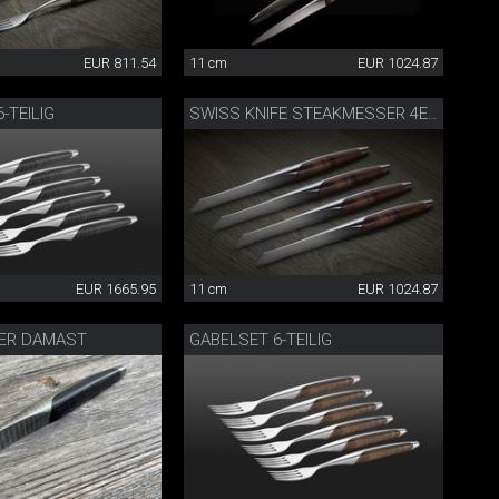
EUR 811.54
11 cm
EUR 1024.87
-TEILIG
SWISS KNIFE STEAKMESSER 4ER SET
EUR 1665.95
11 cm
EUR 1024.87
ER DAMAST
GABELSET 6-TEILIG