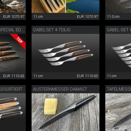
EUR 1070.97
11 cm
EUR 1070.97
11.0 cm
GABELSET 4-TEILIG
GABEL-SET 6
STEAKMESSERSET SPECIAL EDITION
EUR 1110.63
11 cm
EUR 1110.63
11 cm
SSORTIERT
AUSTERNMESSER DAMAST
TAFELMESS