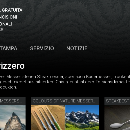
 GRATUITA
NCISIONI
ONALI
55
TAMPA
SERVIZIO
NOTIZIE
vizzero
zer Messer stehen Steakmesser, aber auch Käsemesser, Trockenf
geschmiedet aus nitriertem Chirurgenstahl oder Torsionsdamast 
rodukten.
SPIRIT OF THE ALPS MESSERSET
COLOURS OF NATURE MESSERSET