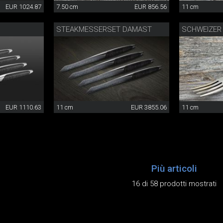
EUR 1024.87
7.50 cm
EUR 856.56
11 cm
STEAKMESSERSET DAMAST
EUR 1110.63
11 cm
EUR 3855.06
11 cm
Più articoli
16 di 58 prodotti mostrati