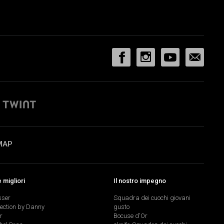
MAP
migliori
Il nostro impegno
sser
Squadra dei cuochi giovani
lection by Danny
gusto
r
Bocuse d'Or