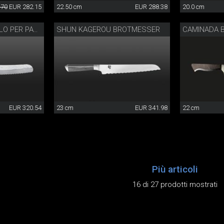
.70
EUR 282.15
22.50 cm
EUR 288.38
20.0 cm
SHUN KAGEROU BROTMESSER
CAMINADA 
TIM MÄLZER COLTELLO PER PANE
EUR 320.54
23 cm
EUR 341.98
22 cm
Più articoli
16 di 27 prodotti mostrati