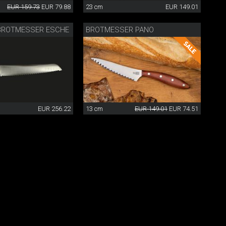
EUR 159.73
EUR 79.88
23 cm
EUR 149.01
BROTMESSER ESCHE
BROTMESSER PANO
EUR 256.22
13 cm
EUR 149.01
EUR 74.51