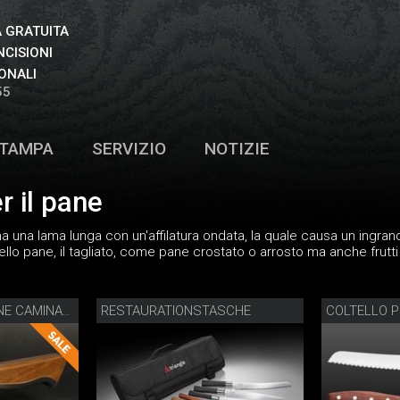
 GRATUITA
NCISIONI
ONALI
55
TAMPA
SERVIZIO
NOTIZIE
r il pane
e ha una lama lunga con un'affilatura ondata, la quale causa un ingran
tello pane, il tagliato, come pane crostato o arrosto ma anche frutt
RESTAURATIONSTASCHE
COLTELLO PER IL PANE CAMINADA CON FODERA DI LEGNO