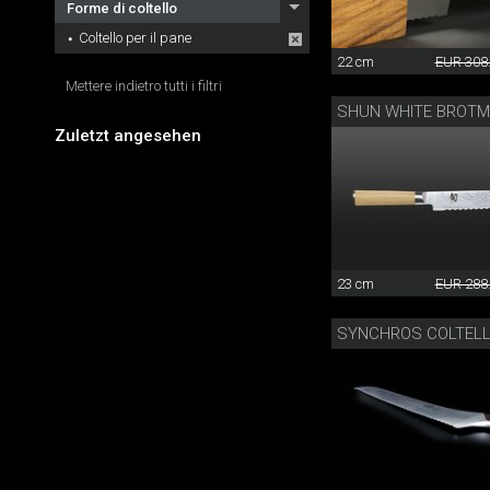
Forme di coltello
Coltello per il pane
22 cm
EUR 308
Mettere indietro tutti i filtri
SHUN WHITE BROT
Zuletzt angesehen
23 cm
EUR 288
SYNCHROS COLTELL