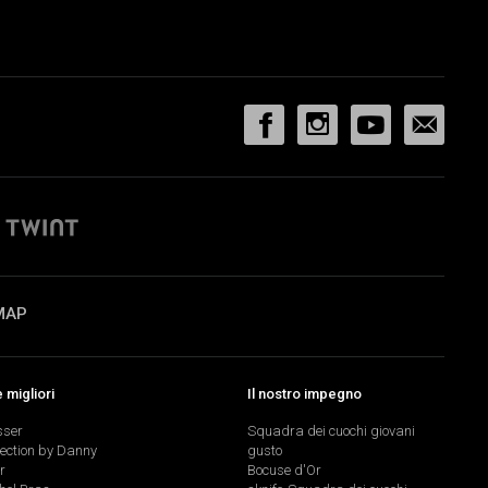
MAP
migliori
Il nostro impegno
sser
Squadra dei cuochi giovani
lection by Danny
gusto
r
Bocuse d'Or