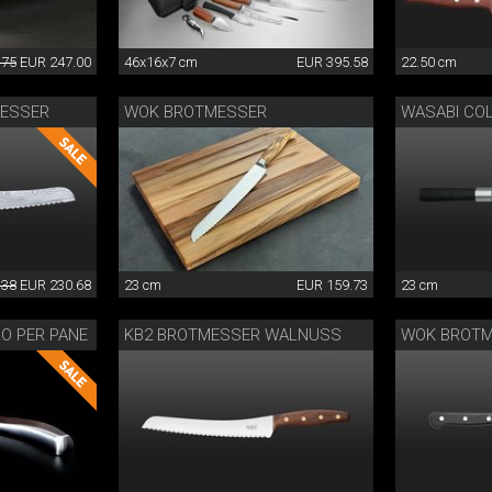
.75
EUR 247.00
46x16x7 cm
EUR 395.58
22.50 cm
MESSER
WOK BROTMESSER
WASABI COL
.38
EUR 230.68
23 cm
EUR 159.73
23 cm
O PER PANE
KB2 BROTMESSER WALNUSS
WOK BROTM