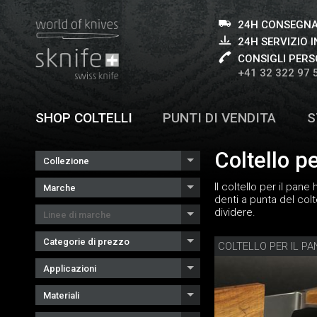
24H CONSEGNA
24H SERVIZIO I
CONSIGLI PERS
+41 32 322 97 
SHOP COLTELLI
PUNTI DI VENDITA
S
Coltello pe
Collezione
Il coltello per il pan
Marche
denti a punta del col
dividere.
Linee di marche
Categorie di prezzo
Applicazioni
Materiali