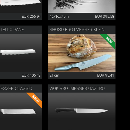
EUR 266.94
46x16x7 cm
EUR 395.58
TELLO PANE
SHOSO BROTMESSER KLEIN
EUR 106.13
21 cm
EUR 95.41
ESSER CLASSIC
WOK BROTMESSER GASTRO