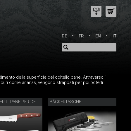
DE
FR
EN
IT
dimento della superficie del coltello pane. Attraverso i
i duri come ananas, vengono strappati per poi poterli
BÄCKERTASCHE
COLTELLO PER IL PANE PER DESTRIMANI E MANCINI PRUGNO