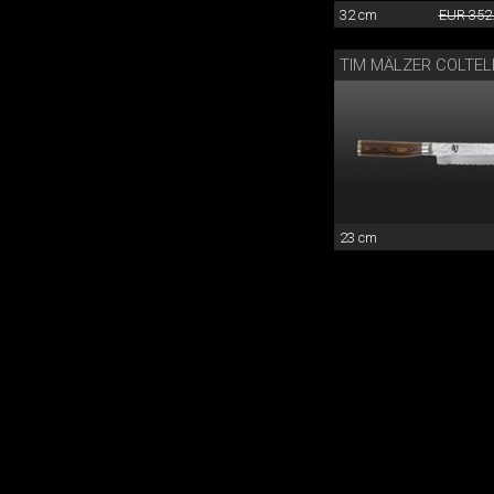
32 cm
EUR 352
23 cm