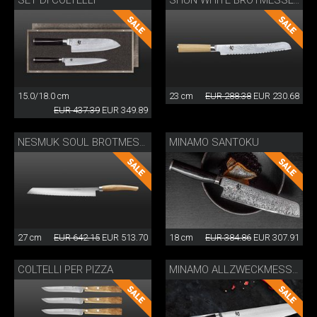
SET DI COLTELLI
SHUN WHITE BROTMESSER
15.0/18.0 cm
23 cm
EUR 288.38
EUR 230.68
EUR 437.39
EUR 349.89
MINAMO SANTOKU
NESMUK SOUL BROTMESSER
27 cm
EUR 642.15
EUR 513.70
18 cm
EUR 384.86
EUR 307.91
COLTELLI PER PIZZA
MINAMO ALLZWECKMESSER