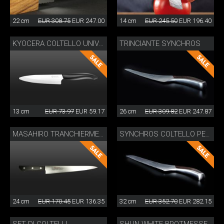
22 cm
EUR 308.75
EUR 247.00
14 cm
EUR 245.50
EUR 196.40
TRINCIANTE SYNCHROS
KYOCERA COLTELLO UNIVERSALE IN CERAMICA
13 cm
EUR 73.97
EUR 59.17
26 cm
EUR 309.82
EUR 247.87
MASAHIRO TRANCHIERMESSER
SYNCHROS COLTELLO PER PANE
24 cm
EUR 170.45
EUR 136.35
32 cm
EUR 352.70
EUR 282.15