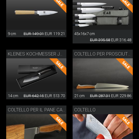
9 cm
EUR 149.01
EUR 119.21
45x16x7 cm
EUR 395.58
EUR 316.48
KLEINES KOCHMESSER JANUS
COLTELLO PER PROSCIUTTO CAMINADA CON FODERA DI LEGNO
14 cm
EUR 642.15
EUR 513.70
21 cm
EUR 287.31
EUR 229.86
COLTELLO
COLTELLO PER IL PANE CAMINADA CON FODERA DI LEGNO