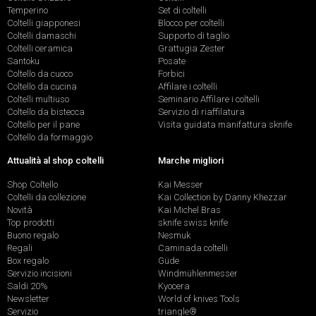
Temperino
Set di coltelli
Coltelli giapponesi
Blocco per coltelli
Coltelli damaschi
Supporto di taglio
Coltelli ceramica
Grattugia Zester
Santoku
Posate
Coltello da cuoco
Forbici
Coltello da cucina
Affilare i coltelli
Coltelli multiuso
Seminario Affilare i coltelli
Coltello da bistecca
Servizio di riaffilatura
Coltello per il pane
Visita guidata manifattura sknife
Coltello da formaggio
Attualità al shop coltelli
Marche migliori
Shop Coltello
Kai Messer
Coltelli da collezione
Kai Collection by Danny Khezzar
Novità
Kai Michel Bras
Top prodotti
sknife swiss knife
Buono regalo
Nesmuk
Regali
Caminada coltelli
Box regalo
Güde
Servizio incisioni
Windmühlenmesser
Saldi 20%
Kyocera
Newsletter
World of knives Tools
Servizio
triangle®