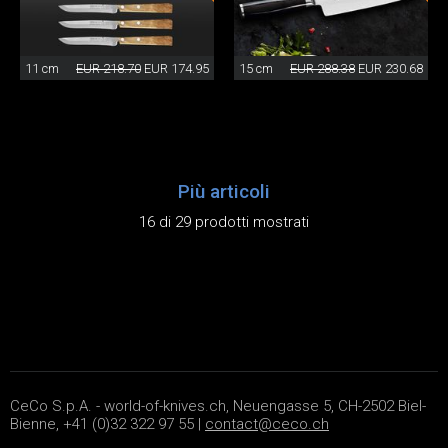
11 cm
EUR 218.70
EUR 174.95
15 cm
EUR 288.38
EUR 230.68
Più articoli
16 di 29 prodotti mostrati
CeCo S.p.A. - world-of-knives.ch, Neuengasse 5, CH-2502 Biel-
Bienne, +41 (0)32 322 97 55 |
contact@ceco.ch