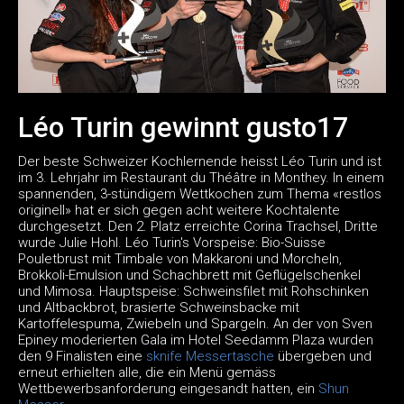
Léo Turin gewinnt gusto17
Der beste Schweizer Kochlernende heisst Léo Turin und ist
im 3. Lehrjahr im Restaurant du Théâtre in Monthey. In einem
spannenden, 3-stündigem Wettkochen zum Thema «restlos
originell» hat er sich gegen acht weitere Kochtalente
durchgesetzt. Den 2. Platz erreichte Corina Trachsel, Dritte
wurde Julie Hohl. Léo Turin's Vorspeise: Bio-Suisse
Pouletbrust mit Timbale von Makkaroni und Morcheln,
Brokkoli-Emulsion und Schachbrett mit Geflügelschenkel
und Mimosa. Hauptspeise: Schweinsfilet mit Rohschinken
und Altbackbrot, brasierte Schweinsbacke mit
Kartoffelespuma, Zwiebeln und Spargeln. An der von Sven
Epiney moderierten Gala im Hotel Seedamm Plaza wurden
den 9 Finalisten eine
sknife Messertasche
übergeben und
erneut erhielten alle, die ein Menü gemäss
Wettbewerbsanforderung eingesandt hatten, ein
Shun