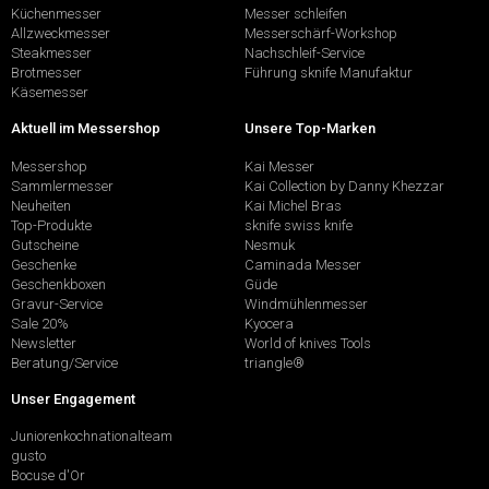
Küchenmesser
Messer schleifen
Allzweckmesser
Messerschärf-Workshop
Steakmesser
Nachschleif-Service
Brotmesser
Führung sknife Manufaktur
Käsemesser
Aktuell im Messershop
Unsere Top-Marken
Messershop
Kai Messer
Sammlermesser
Kai Collection by Danny Khezzar
Neuheiten
Kai Michel Bras
Top-Produkte
sknife swiss knife
Gutscheine
Nesmuk
Geschenke
Caminada Messer
Geschenkboxen
Güde
Gravur-Service
Windmühlenmesser
Sale 20%
Kyocera
Newsletter
World of knives Tools
Beratung/Service
triangle®
Unser Engagement
Juniorenkochnationalteam
gusto
Bocuse d'Or