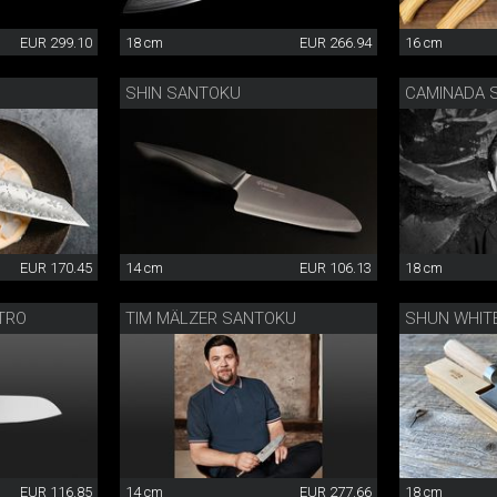
EUR 299.10
18 cm
EUR 266.94
16 cm
SHIN SANTOKU
CAMINADA 
EUR 170.45
14 cm
EUR 106.13
18 cm
TRO
TIM MÄLZER SANTOKU
SHUN WHIT
EUR 116.85
14 cm
EUR 277.66
18 cm