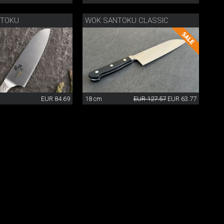
NTOKU
WOK SANTOKU CLASSIC
EUR 84.69
18 cm
EUR 127.57
EUR 63.77