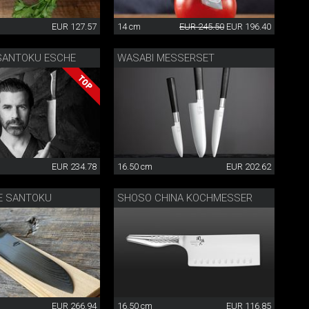
EUR 127.57
14 cm
EUR 245.50
EUR 196.40
SANTOKU ESCHE
WASABI MESSERSET
EUR 234.78
16.50 cm
EUR 202.62
E SANTOKU
SHOSO CHINA KOCHMESSER
EUR 266.94
16.50 cm
EUR 116.85