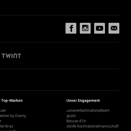
 Top-Marken
Unser Engagement
sser
Juniorenkochnationalteam
lection by Danny
gusto
r
Bocuse d'Or
hel Bras
sknife-Kochnationalmannschaft