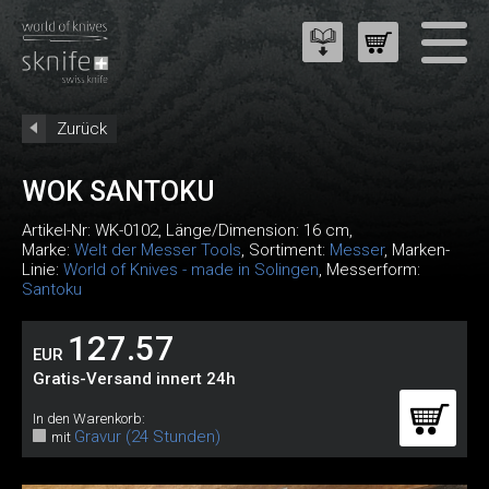
Zurück
WOK SANTOKU
Artikel-Nr:
WK-0102
, Länge/Dimension: 16 cm,
Marke:
Welt der Messer Tools
, Sortiment:
Messer
, Marken-
Linie:
World of Knives - made in Solingen
, Messerform:
Santoku
127.57
EUR
Gratis-Versand innert 24h
In den Warenkorb:
Gravur (24 Stunden)
mit