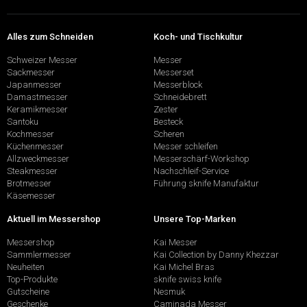
Alles zum Schneiden
Koch- und Tischkultur
Schweizer Messer
Messer
Sackmesser
Messerset
Japanmesser
Messerblock
Damastmesser
Schneidebrett
Keramikmesser
Zester
Santoku
Besteck
Kochmesser
Scheren
Küchenmesser
Messer schleifen
Allzweckmesser
Messerschärf-Workshop
Steakmesser
Nachschleif-Service
Brotmesser
Führung sknife Manufaktur
Käsemesser
Aktuell im Messershop
Unsere Top-Marken
Messershop
Kai Messer
Sammlermesser
Kai Collection by Danny Khezzar
Neuheiten
Kai Michel Bras
Top-Produkte
sknife swiss knife
Gutscheine
Nesmuk
Geschenke
Caminada Messer