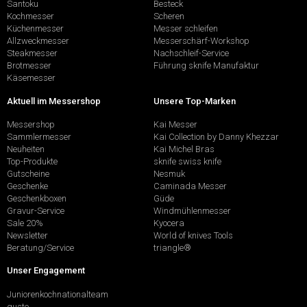
Santoku
Besteck
Kochmesser
Scheren
Küchenmesser
Messer schleifen
Allzweckmesser
Messerschärf-Workshop
Steakmesser
Nachschleif-Service
Brotmesser
Führung sknife Manufaktur
Käsemesser
Aktuell im Messershop
Unsere Top-Marken
Messershop
Kai Messer
Sammlermesser
Kai Collection by Danny Khezzar
Neuheiten
Kai Michel Bras
Top-Produkte
sknife swiss knife
Gutscheine
Nesmuk
Geschenke
Caminada Messer
Geschenkboxen
Güde
Gravur-Service
Windmühlenmesser
Sale 20%
Kyocera
Newsletter
World of knives Tools
Beratung/Service
triangle®
Unser Engagement
Juniorenkochnationalteam
gusto