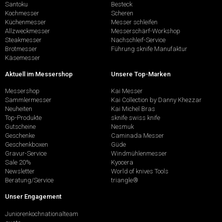
Santoku
Besteck
Kochmesser
Scheren
Küchenmesser
Messer schleifen
Allzweckmesser
Messerschärf-Workshop
Steakmesser
Nachschleif-Service
Brotmesser
Führung sknife Manufaktur
Käsemesser
Aktuell im Messershop
Unsere Top-Marken
Messershop
Kai Messer
Sammlermesser
Kai Collection by Danny Khezzar
Neuheiten
Kai Michel Bras
Top-Produkte
sknife swiss knife
Gutscheine
Nesmuk
Geschenke
Caminada Messer
Geschenkboxen
Güde
Gravur-Service
Windmühlenmesser
Sale 20%
Kyocera
Newsletter
World of knives Tools
Beratung/Service
triangle®
Unser Engagement
Juniorenkochnationalteam