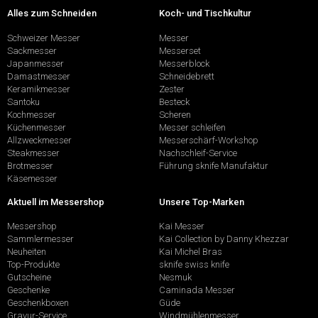
Alles zum Schneiden
Koch- und Tischkultur
Schweizer Messer
Messer
Sackmesser
Messerset
Japanmesser
Messerblock
Damastmesser
Schneidebrett
Keramikmesser
Zester
Santoku
Besteck
Kochmesser
Scheren
Küchenmesser
Messer schleifen
Allzweckmesser
Messerschärf-Workshop
Steakmesser
Nachschleif-Service
Brotmesser
Führung sknife Manufaktur
Käsemesser
Aktuell im Messershop
Unsere Top-Marken
Messershop
Kai Messer
Sammlermesser
Kai Collection by Danny Khezzar
Neuheiten
Kai Michel Bras
Top-Produkte
sknife swiss knife
Gutscheine
Nesmuk
Geschenke
Caminada Messer
Geschenkboxen
Güde
Gravur-Service
Windmühlenmesser