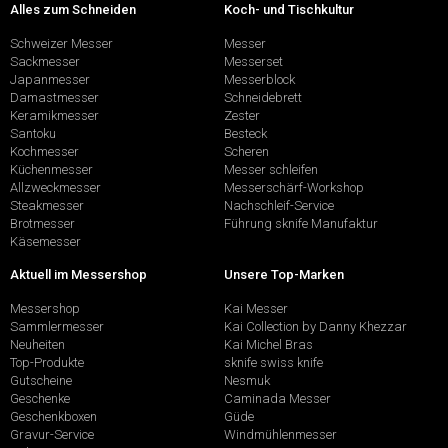
Alles zum Schneiden
Koch- und Tischkultur
Schweizer Messer
Messer
Sackmesser
Messerset
Japanmesser
Messerblock
Damastmesser
Schneidebrett
Keramikmesser
Zester
Santoku
Besteck
Kochmesser
Scheren
Küchenmesser
Messer schleifen
Allzweckmesser
Messerschärf-Workshop
Steakmesser
Nachschleif-Service
Brotmesser
Führung sknife Manufaktur
Käsemesser
Aktuell im Messershop
Unsere Top-Marken
Messershop
Kai Messer
Sammlermesser
Kai Collection by Danny Khezzar
Neuheiten
Kai Michel Bras
Top-Produkte
sknife swiss knife
Gutscheine
Nesmuk
Geschenke
Caminada Messer
Geschenkboxen
Güde
Gravur-Service
Windmühlenmesser