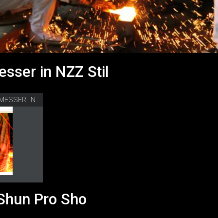
sser in NZZ Stil
"DIE MUTTER ALLER MESSER" NZZ STIL
 Shun Pro Sho