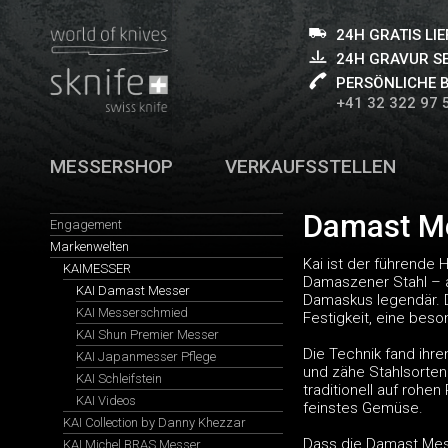
24H GRATIS LI
24H GRAVUR S
PERSÖNLICHE 
+41 32 322 97 
MESSERSHOP
VERKAUFSSTELLEN
Damast M
Engagement
Markenwelten
Kai ist der führende
KAIMESSER
Damaszener Stahl – a
KAI Damast Messer
Damaskus legendär. D
KAI Messerschmied
Festigkeit, eine bes
KAI Shun Premier Messer
Die Technik fand ihr
KAI Japanmesser Pflege
und zähe Stahlsorten
KAI Schleifstein
traditionell auf rohe
KAI Videos
feinstes Gemüse.
KAI Collection by Danny Khezzar
Dass die Damast Messe
KAI Michel BRAS Messer