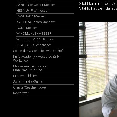
Stahl kann mit der Z
SKNIFE Schweizer Messer
Stahls hat den dara
NESMUK Profimesser
CAMINADA Messer
KYOCERA Keramikmesser
GÜDE Messer
WINDMÜHLENMESSER
WELT DER MESSER Tools
TRIANGLE Küchenhelfer
Schneiden & Schärfen wie ein Profi
Knife Academy - Messerschärf-
Workshop
Messermacher - sknife
Manufakturführung
Messer schleifen
Schleifservice-Suche
Gravur/Geschenkboxen
Newsletter