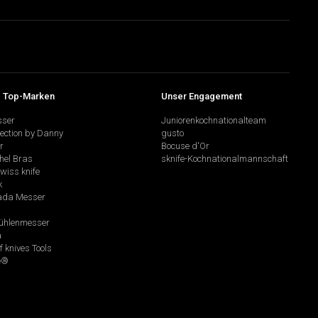
 Top-Marken
Unser Engagement
sser
Juniorenkochnationalteam
lection by Danny
gusto
r
Bocuse d'Or
hel Bras
sknife-Kochnationalmannschaft
swiss knife
k
da Messer
hlenmesser
a
f knives Tools
e®