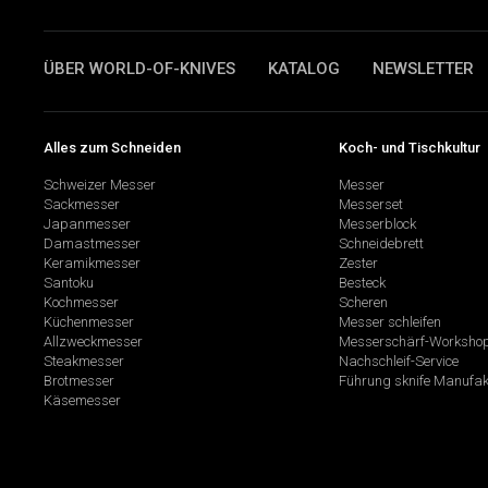
ÜBER WORLD-OF-KNIVES
KATALOG
NEWSLETTER
Alles zum Schneiden
Koch- und Tischkultur
Schweizer Messer
Messer
Sackmesser
Messerset
Japanmesser
Messerblock
Damastmesser
Schneidebrett
Keramikmesser
Zester
Santoku
Besteck
Kochmesser
Scheren
Küchenmesser
Messer schleifen
Allzweckmesser
Messerschärf-Worksho
Steakmesser
Nachschleif-Service
Brotmesser
Führung sknife Manufak
Käsemesser