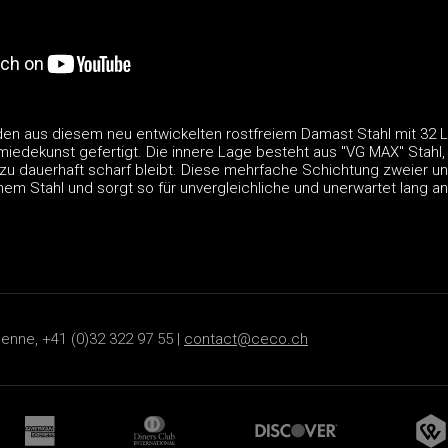
den aus diesem neu entwickelten rostfreiem Damast Stahl mit 32 L
edekunst gefertigt. Die innere Lage besteht aus "VG MAX" Stahl, d
ezu dauerhaft scharf bleibt. Diese mehrfache Schichtung zweier unte
em Stahl und sorgt so für unvergleichliche und unerwartet lang a
ienne, +41 (0)32 322 97 55 |
contact@ceco.ch