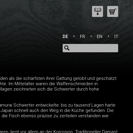
DE
FR
EN
IT
en als die schärfsten ihrer Gattung gelobt und geschätzt.
te. Im Mittelalter waren die Waffenschmieden in
llagen zeichneten sich die Schwerter durch hohe
Samurai Schwerter entwickelte: bis zu tausend Lagen harte
 Japan schnell auch den Weg in die Küche gefunden. Die
, die Fisch ebenso präzise zu zerteilen verstanden wie
ren, liegt vor allem an der Korrosion. Traditioneller Damast