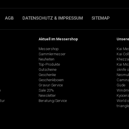
AGB
DATENSCHUTZ & IMPRESSUM
SITEMAP
Aktuell im Messershop
Unsere
Messershop
Kai Me
Sammlermesser
Kai Col
Neuheiten
Khezza
Top-Produkte
Kai Mic
Gutscheine
sknife 
Geschenke
Nesmu
Geschenkboxen
Camina
Gravur-Service
Güde
p
Sale 20%
Windmü
Newsletter
Kyocer
tur
Beratung/Service
World o
triangl