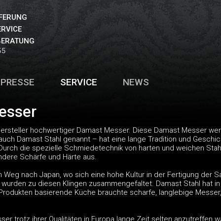
EFERUNG
ERVICE
BERATUNG
55
PRESSE
SERVICE
NEWS
esser
 Hersteller hochwertiger Damast Messer. Diese Damast Messer werd
uch Damast Stahl genannt – hat eine lange Tradition und Geschich
urch die spezielle Schmiedetechnik von harten und weichen Stah
ondere Schärfe und Härte aus.
en Weg nach Japan, wo sich eine hohe Kultur in der Fertigung der 
 wurden zu diesen Klingen zusammengefaltet. Damast Stahl hat in
n Produkten basierende Küche brauchte scharfe, langlebige Messer
r trotz ihrer Qualitäten in Europa lange Zeit selten anzutreffen wa