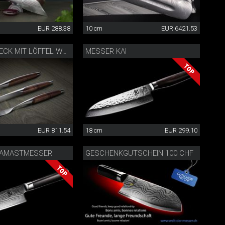
EUR 288.38
10 cm
EUR 6421.53
MESSER KAI
STEAKBESTECK MIT LÖFFEL WALNUSS
EUR 811.54
18 cm
EUR 299.10
DAMASTMESSER
GESCHENKGUTSCHEIN 100 CHF