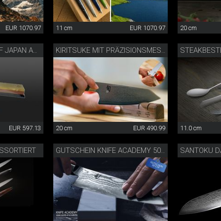
EUR 1070.97
11 cm
EUR 1070.97
20 cm
SCHLEIFSET BEST OF JAPAN AND SWITZERLAND
KIRITSUKE MIT PRÄZISIONSMESSERSCHÄRFER
EUR 597.13
20 cm
EUR 490.99
11.0 cm
SSORTIERT
SANTOKU 
GUTSCHEIN KNIFE ACADEMY 50 CHF