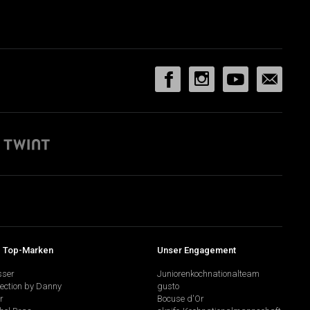
 Top-Marken
Unser Engagement
sser
Juniorenkochnationalteam
lection by Danny
gusto
r
Bocuse d'Or