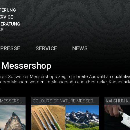
EFERUNG
ERVICE
BERATUNG
55
PRESSE
SERVICE
NEWS
 Messershop
res Schweizer Messershops zeigt die breite Auswahl an qualitative
Neben Messern werden im Messershop auch Bestecke, Küchenhilfen
.
KAI SHUN K
SPIRIT OF THE ALPS MESSERSET
COLOURS OF NATURE MESSERSET