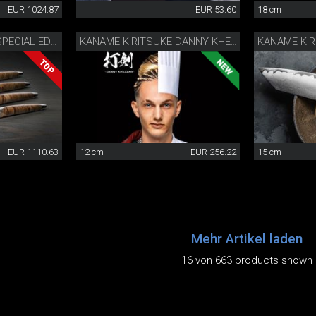
EUR 1024.87
EUR 53.60
18 cm
STEAKMESSERSET SPECIAL EDITION
KANAME KIRITSUKE DANNY KHEZZAR 12 CM
EUR 1110.63
12 cm
EUR 256.22
15 cm
Mehr Artikel laden
16 von 663 products shown