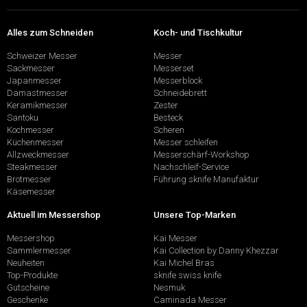
Alles zum Schneiden
Koch- und Tischkultur
Schweizer Messer
Messer
Sackmesser
Messerset
Japanmesser
Messerblock
Damastmesser
Schneidebrett
Keramikmesser
Zester
Santoku
Besteck
Kochmesser
Scheren
Küchenmesser
Messer schleifen
Allzweckmesser
Messerschärf-Workshop
Steakmesser
Nachschleif-Service
Brotmesser
Führung sknife Manufaktur
Käsemesser
Aktuell im Messershop
Unsere Top-Marken
Messershop
Kai Messer
Sammlermesser
Kai Collection by Danny Khezzar
Neuheiten
Kai Michel Bras
Top-Produkte
sknife swiss knife
Gutscheine
Nesmuk
Geschenke
Caminada Messer