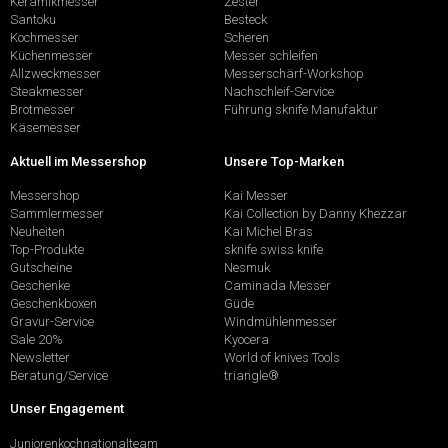
Keramikmesser
Zester
Santoku
Besteck
Kochmesser
Scheren
Küchenmesser
Messer schleifen
Allzweckmesser
Messerschärf-Workshop
Steakmesser
Nachschleif-Service
Brotmesser
Führung sknife Manufaktur
Käsemesser
Aktuell im Messershop
Unsere Top-Marken
Messershop
Kai Messer
Sammlermesser
Kai Collection by Danny Khezzar
Neuheiten
Kai Michel Bras
Top-Produkte
sknife swiss knife
Gutscheine
Nesmuk
Geschenke
Caminada Messer
Geschenkboxen
Güde
Gravur-Service
Windmühlenmesser
Sale 20%
Kyocera
Newsletter
World of knives Tools
Beratung/Service
triangle®
Unser Engagement
Juniorenkochnationalteam