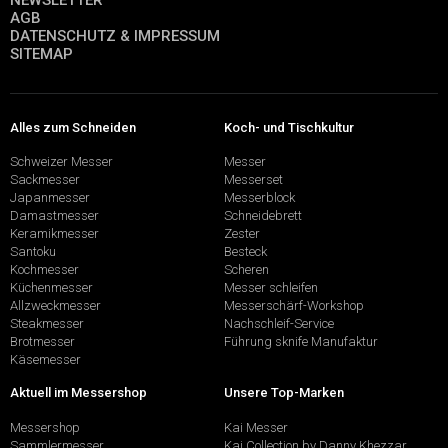
NEWSLETTER
AGB
DATENSCHUTZ & IMPRESSUM
SITEMAP
Alles zum Schneiden
Koch- und Tischkultur
Schweizer Messer
Messer
Sackmesser
Messerset
Japanmesser
Messerblock
Damastmesser
Schneidebrett
Keramikmesser
Zester
Santoku
Besteck
Kochmesser
Scheren
Küchenmesser
Messer schleifen
Allzweckmesser
Messerschärf-Workshop
Steakmesser
Nachschleif-Service
Brotmesser
Führung sknife Manufaktur
Käsemesser
Aktuell im Messershop
Unsere Top-Marken
Messershop
Kai Messer
Sammlermesser
Kai Collection by Danny Khezzar