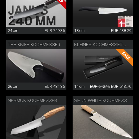
24 cm
EUR 749.36
18 cm
EUR 138.29
THE KNIFE KOCHMESSER
KLEINES KOCHMESSER JANUS
26 cm
EUR 481.35
14 cm
EUR 642.15
EUR 513.70
NESMUK KOCHMESSER
SHUN WHITE KOCHMESSER