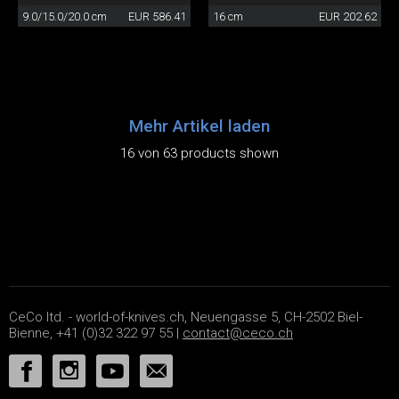
9.0/15.0/20.0 cm
EUR 586.41
16 cm
EUR 202.62
Mehr Artikel laden
16 von 63 products shown
CeCo ltd. - world-of-knives.ch, Neuengasse 5, CH-2502 Biel-
Bienne, +41 (0)32 322 97 55 |
contact@ceco.ch