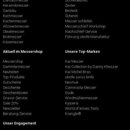
Damastmesser
Schneidebrett
Keramikmesser
Zester
Santoku
Besteck
Kochmesser
Scheren
Küchenmesser
Messer schleifen
Allzweckmesser
Messerschärf-Workshop
Steakmesser
Nachschleif-Service
Brotmesser
Führung sknife Manufaktur
Käsemesser
Aktuell im Messershop
Unsere Top-Marken
Messershop
Kai Messer
Sammlermesser
Kai Collection by Danny Khezzar
Neuheiten
Kai Michel Bras
Top-Produkte
sknife swiss knife
Gutscheine
Nesmuk
Geschenke
Caminada Messer
Geschenkboxen
Güde
Gravur-Service
Windmühlenmesser
Sale 20%
Kyocera
Newsletter
World of knives Tools
Beratung/Service
triangle®
Unser Engagement