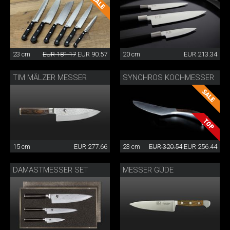
23 cm
EUR 181.17
EUR 90.57
20 cm
EUR 213.34
TIM MÄLZER MESSER
SYNCHROS KOCHMESSER
15 cm
EUR 277.66
23 cm
EUR 320.54
EUR 256.44
DAMASTMESSER SET
MESSER GÜDE