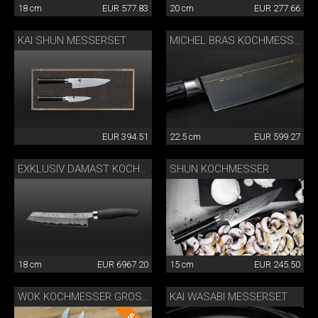
18 cm
EUR 577.83
20 cm
EUR 277.66
KAI SHUN MESSERSET
MICHEL BRAS KOCHMESSER
EUR 394.51
22.5 cm
EUR 599.27
SHUN KOCHMESSER
EXKLUSIV DAMAST KOCHMESSER
18 cm
EUR 6967.20
15 cm
EUR 245.50
KAI WASABI MESSERSET
WOK KOCHMESSER GROSS CLASSIC