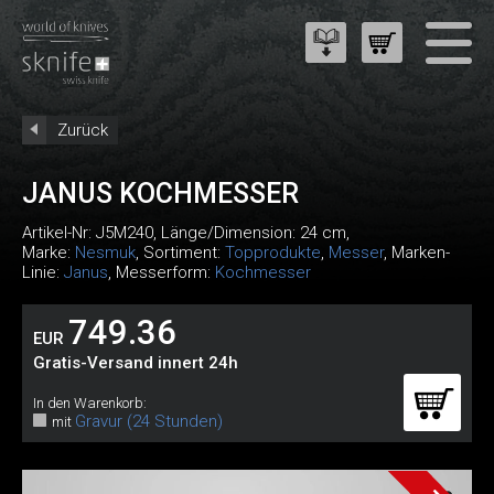
Zurück
JANUS KOCHMESSER
Artikel-Nr:
J5M240
, Länge/Dimension: 24 cm,
Marke:
Nesmuk
, Sortiment:
Topprodukte
,
Messer
, Marken-
Linie:
Janus
, Messerform:
Kochmesser
749.36
EUR
Gratis-Versand innert 24h
In den Warenkorb:
Gravur (24 Stunden)
mit