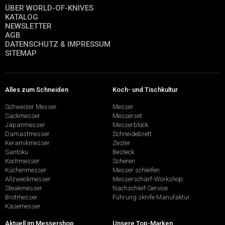
ÜBER WORLD-OF-KNIVES
KATALOG
NEWSLETTER
AGB
DATENSCHUTZ & IMPRESSUM
SITEMAP
Alles zum Schneiden
Koch- und Tischkultur
Schweizer Messer
Messer
Sackmesser
Messerset
Japanmesser
Messerblock
Damastmesser
Schneidebrett
Keramikmesser
Zester
Santoku
Besteck
Kochmesser
Scheren
Küchenmesser
Messer schleifen
Allzweckmesser
Messerschärf-Workshop
Steakmesser
Nachschleif-Service
Brotmesser
Führung sknife Manufaktur
Käsemesser
Aktuell im Messershop
Unsere Top-Marken