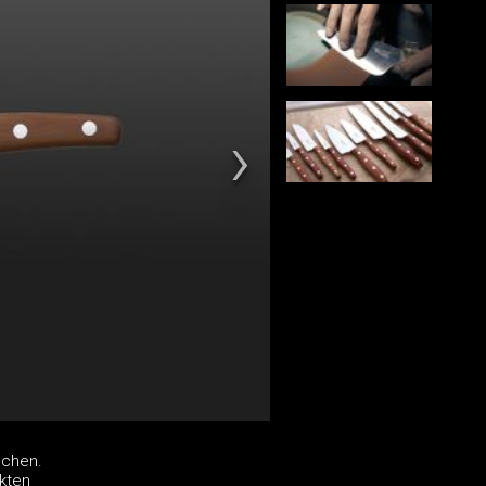
ochen.
kten