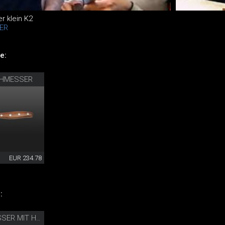
 klein K2
ER
e:
CHMESSER
EUR 234.78
:
CAMINADA BROTMESSER MIT HOLZSCHEIDE