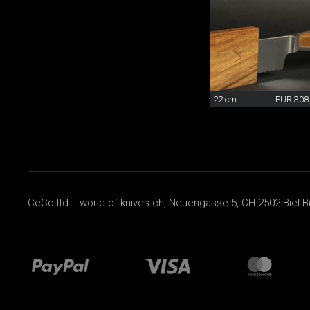
22 cm
EUR 308
CeCo ltd. - world-of-knives.ch, Neuengasse 5, CH-2502 Biel-B