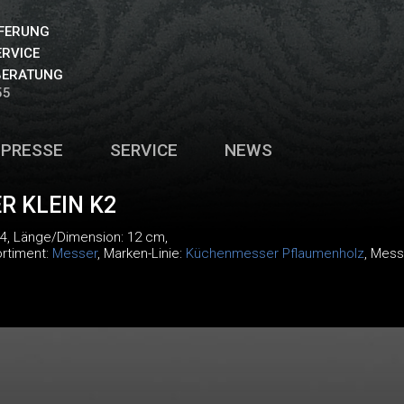
EFERUNG
ERVICE
BERATUNG
55
PRESSE
SERVICE
NEWS
 KLEIN K2
04
, Länge/Dimension: 12 cm,
ortiment:
Messer
, Marken-Linie:
Küchenmesser Pflaumenholz
, Mess