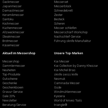
Sackmesser
Messerset
Japanmesser
Messerblock
Damastmesser
Schneidebrett
Keramikmesser
Zester
Santoku
Besteck
Kochmesser
Scheren
Küchenmesser
Messer schleifen
Allzweckmesser
Messerschärf-Workshop
Steakmesser
Nachschleif-Service
Brotmesser
Führung sknife Manufaktur
Käsemesser
Aktuell im Messershop
Unsere Top-Marken
Messershop
Kai Messer
Sammlermesser
Kai Collection by Danny Khezzar
Neuheiten
Kai Michel Bras
Top-Produkte
sknife swiss knife
Gutscheine
Nesmuk
Geschenke
Caminada Messer
Geschenkboxen
Güde
Gravur-Service
Windmühlenmesser
Sale 20%
Kyocera
Newsletter
World of knives Tools
Beratung/Service
triangle®