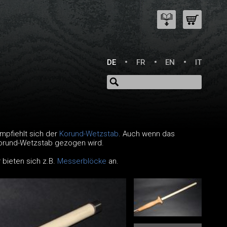
DE
FR
EN
IT
mpfiehlt sich der
Korund-Wetzstab
. Auch wenn das
 Korund-Wetzstab gezogen wird.
bieten sich z.B.
Messerblöcke
an.