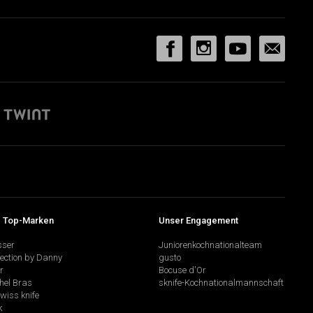
 Top-Marken
Unser Engagement
sser
Juniorenkochnationalteam
lection by Danny
gusto
r
Bocuse d'Or
hel Bras
sknife-Kochnationalmannschaft
swiss knife
k