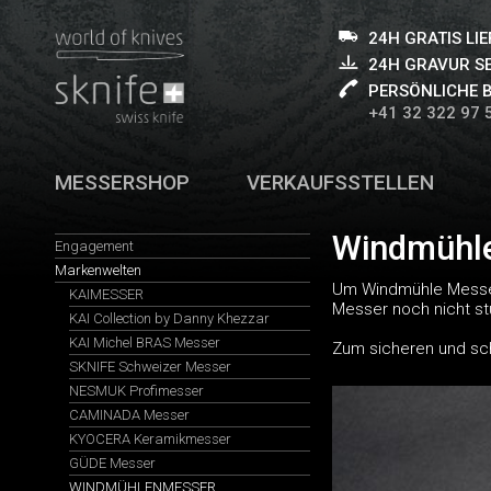
24H GRATIS LI
24H GRAVUR S
PERSÖNLICHE 
+41 32 322 97 
MESSERSHOP
VERKAUFSSTELLEN
Windmühle
Engagement
Markenwelten
Um Windmühle Messer 
KAIMESSER
Messer noch nicht st
KAI Collection by Danny Khezzar
KAI Michel BRAS Messer
Zum sicheren und sc
SKNIFE Schweizer Messer
NESMUK Profimesser
CAMINADA Messer
KYOCERA Keramikmesser
GÜDE Messer
WINDMÜHLENMESSER