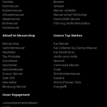
Santoku
Besteck
Kochmesser
Scheren
Küchenmesser
Messer schleifen
Allzweckmesser
Messerschärf-Workshop
Steakmesser
Nachschleif-Service
Brotmesser
Führung sknife Manufaktur
Käsemesser
Aktuell im Messershop
Unsere Top-Marken
Messershop
Kai Messer
Sammlermesser
Kai Collection by Danny Khezzar
Neuheiten
Kai Michel Bras
Top-Produkte
sknife swiss knife
Gutscheine
Nesmuk
Geschenke
Caminada Messer
Geschenkboxen
Güde
Gravur-Service
Windmühlenmesser
Sale 20%
Kyocera
Newsletter
World of knives Tools
Beratung/Service
triangle®
Unser Engagement
Juniorenkochnationalteam