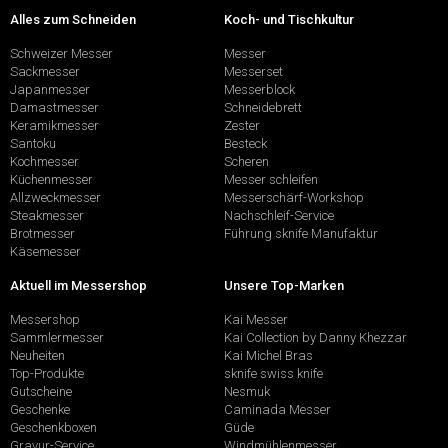
Alles zum Schneiden
Koch- und Tischkultur
Schweizer Messer
Messer
Sackmesser
Messerset
Japanmesser
Messerblock
Damastmesser
Schneidebrett
Keramikmesser
Zester
Santoku
Besteck
Kochmesser
Scheren
Küchenmesser
Messer schleifen
Allzweckmesser
Messerschärf-Workshop
Steakmesser
Nachschleif-Service
Brotmesser
Führung sknife Manufaktur
Käsemesser
Aktuell im Messershop
Unsere Top-Marken
Messershop
Kai Messer
Sammlermesser
Kai Collection by Danny Khezzar
Neuheiten
Kai Michel Bras
Top-Produkte
sknife swiss knife
Gutscheine
Nesmuk
Geschenke
Caminada Messer
Geschenkboxen
Güde
Gravur-Service
Windmühlenmesser