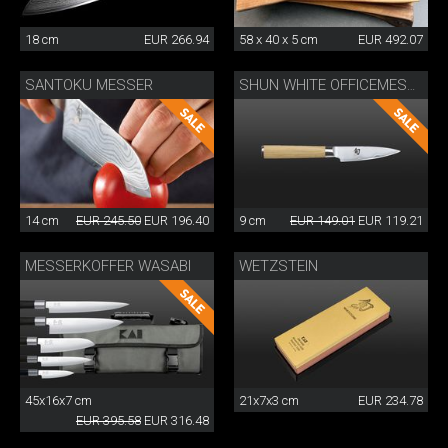
18 cm
EUR 266.94
58 x 40 x 5 cm
EUR 492.07
SANTOKU MESSER
SHUN WHITE OFFICEMESSER
14 cm
EUR 245.50
EUR 196.40
9 cm
EUR 149.01
EUR 119.21
MESSERKOFFER WASABI
WETZSTEIN
45x16x7 cm
21x7x3 cm
EUR 234.78
EUR 395.58
EUR 316.48