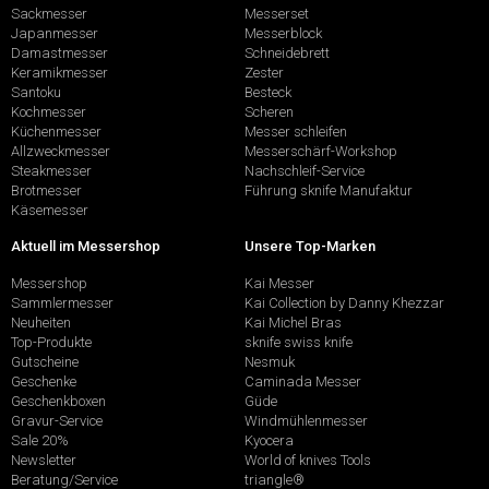
Sackmesser
Messerset
Japanmesser
Messerblock
Damastmesser
Schneidebrett
Keramikmesser
Zester
Santoku
Besteck
Kochmesser
Scheren
Küchenmesser
Messer schleifen
Allzweckmesser
Messerschärf-Workshop
Steakmesser
Nachschleif-Service
Brotmesser
Führung sknife Manufaktur
Käsemesser
Aktuell im Messershop
Unsere Top-Marken
Messershop
Kai Messer
Sammlermesser
Kai Collection by Danny Khezzar
Neuheiten
Kai Michel Bras
Top-Produkte
sknife swiss knife
Gutscheine
Nesmuk
Geschenke
Caminada Messer
Geschenkboxen
Güde
Gravur-Service
Windmühlenmesser
Sale 20%
Kyocera
Newsletter
World of knives Tools
Beratung/Service
triangle®