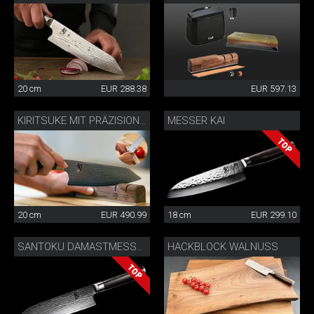
20 cm
EUR 288.38
EUR 597.13
MESSER KAI
KIRITSUKE MIT PRÄZISIONSMESSERSCHÄRFER
20 cm
EUR 490.99
18 cm
EUR 299.10
HACKBLOCK WALNUSS
SANTOKU DAMASTMESSER