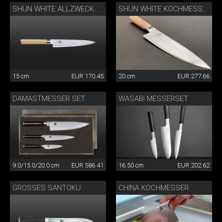
SHUN WHITE ALLZWECKMESSER
SHUN WHITE KOCHMESSER
15 cm
EUR 170.45
20 cm
EUR 277.66
DAMASTMESSER SET
WASABI MESSERSET
9.0/15.0/20.0 cm
EUR 586.41
16.50 cm
EUR 202.62
GROSSES SANTOKU
CHINA KOCHMESSER