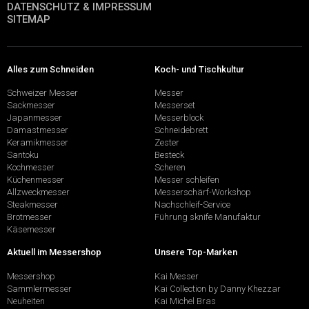
DATENSCHUTZ & IMPRESSUM
SITEMAP
Alles zum Schneiden
Koch- und Tischkultur
Schweizer Messer
Messer
Sackmesser
Messerset
Japanmesser
Messerblock
Damastmesser
Schneidebrett
Keramikmesser
Zester
Santoku
Besteck
Kochmesser
Scheren
Küchenmesser
Messer schleifen
Allzweckmesser
Messerschärf-Workshop
Steakmesser
Nachschleif-Service
Brotmesser
Führung sknife Manufaktur
Käsemesser
Aktuell im Messershop
Unsere Top-Marken
Messershop
Kai Messer
Sammlermesser
Kai Collection by Danny Khezzar
Neuheiten
Kai Michel Bras