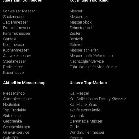
Alles zum Schneiden
Koch- und Tischkultur
Schweizer Messer
Messer
Sackmesser
Messerset
Japanmesser
Messerblock
Damastmesser
Schneidebrett
Keramikmesser
Zester
Santoku
Besteck
Kochmesser
Scheren
Küchenmesser
Messer schleifen
Allzweckmesser
Messerschärf-Workshop
Steakmesser
Nachschleif-Service
Brotmesser
Führung sknife Manufaktur
Käsemesser
Aktuell im Messershop
Unsere Top-Marken
Messershop
Kai Messer
Sammlermesser
Kai Collection by Danny Khezzar
Neuheiten
Kai Michel Bras
Top-Produkte
sknife swiss knife
Gutscheine
Nesmuk
Geschenke
Caminada Messer
Geschenkboxen
Güde
Gravur-Service
Windmühlenmesser
Sale 20%
Kyocera