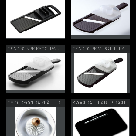
CSN-182-NBK KYOCERA JULIENNE-HOBEL
CSN-202-BK VERSTELLBARER GOURMETHOBEL
CY-10 KYOCERA KRÄUTER- UND GEWÜRZREIBE
KYOCERA FLEXIBLES SCHNEIDEBRETT