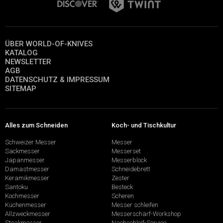
ÜBER WORLD-OF-KNIVES
KATALOG
NEWSLETTER
AGB
DATENSCHUTZ & IMPRESSUM
SITEMAP
Alles zum Schneiden
Koch- und Tischkultur
Schweizer Messer
Messer
Sackmesser
Messerset
Japanmesser
Messerblock
Damastmesser
Schneidebrett
Keramikmesser
Zester
Santoku
Besteck
Kochmesser
Scheren
Küchenmesser
Messer schleifen
Allzweckmesser
Messerschärf-Workshop
Steakmesser
Nachschleif-Service