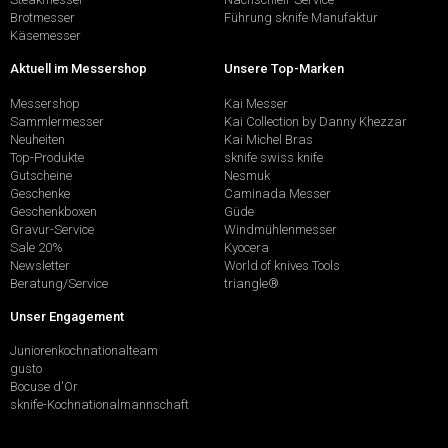
Brotmesser
Führung sknife Manufaktur
Käsemesser
Aktuell im Messershop
Unsere Top-Marken
Messershop
Kai Messer
Sammlermesser
Kai Collection by Danny Khezzar
Neuheiten
Kai Michel Bras
Top-Produkte
sknife swiss knife
Gutscheine
Nesmuk
Geschenke
Caminada Messer
Geschenkboxen
Güde
Gravur-Service
Windmühlenmesser
Sale 20%
Kyocera
Newsletter
World of knives Tools
Beratung/Service
triangle®
Unser Engagement
Juniorenkochnationalteam
gusto
Bocuse d'Or
sknife-Kochnationalmannschaft