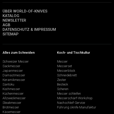
ÜBER WORLD-OF-KNIVES
KATALOG
NEWSLETTER
AGB
DATENSCHUTZ & IMPRESSUM
SITEMAP
Alles zum Schneiden
Koch- und Tischkultur
Schweizer Messer
Messer
Sackmesser
Messerset
Japanmesser
Messerblock
Damastmesser
Schneidebrett
Keramikmesser
Zester
Santoku
Besteck
Kochmesser
Scheren
Küchenmesser
Messer schleifen
Allzweckmesser
Messerschärf-Workshop
Steakmesser
Nachschleif-Service
Brotmesser
Führung sknife Manufaktur
Käsemesser