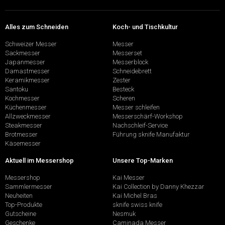
Alles zum Schneiden
Koch- und Tischkultur
Schweizer Messer
Messer
Sackmesser
Messerset
Japanmesser
Messerblock
Damastmesser
Schneidebrett
Keramikmesser
Zester
Santoku
Besteck
Kochmesser
Scheren
Küchenmesser
Messer schleifen
Allzweckmesser
Messerschärf-Workshop
Steakmesser
Nachschleif-Service
Brotmesser
Führung sknife Manufaktur
Käsemesser
Aktuell im Messershop
Unsere Top-Marken
Messershop
Kai Messer
Sammlermesser
Kai Collection by Danny Khezzar
Neuheiten
Kai Michel Bras
Top-Produkte
sknife swiss knife
Gutscheine
Nesmuk
Geschenke
Caminada Messer