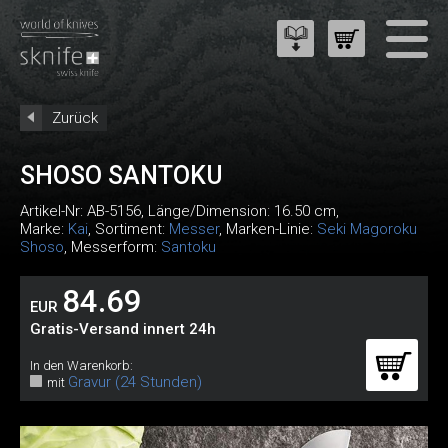
Zurück
SHOSO SANTOKU
Artikel-Nr:
AB-5156
, Länge/Dimension: 16.50 cm,
Marke:
Kai
, Sortiment:
Messer
, Marken-Linie:
Seki Magoroku
Shoso
, Messerform:
Santoku
84.69
EUR
Gratis-Versand innert 24h
In den Warenkorb:
Gravur (24 Stunden)
mit