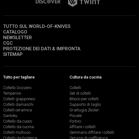
TUTTO SUL WORLD-OF-KNIVES
CATALOGO
NEWSLETTER
CGC
PROTEZIONE DEI DATI & IMPRONTA
SITEMAP
Tutto per tagliare
Cultura da cucina
Coltello Svizzero
Coltelli
Temperino
Set di coltelli
Coltelli giapponesi
Blocco per coltelli
Coltelli damaschi
Supporto di taglio
Coltelli ceramica
Grattugia Zester
Santoku
Posate
Coltello da cuoco
Forbici
Coltello da cucina
Affilare i coltelli
Coltelli multiuso
Seminario Affilare i coltelli
Coltello da bistecca
Servizio di riaffilatura