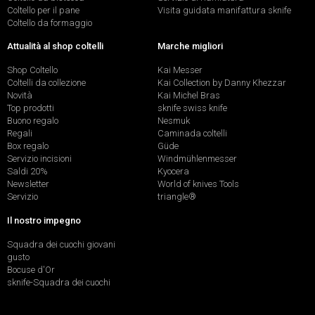
Coltello per il pane
Visita guidata manifattura sknife
Coltello da formaggio
Attualità al shop coltelli
Marche migliori
Shop Coltello
Kai Messer
Coltelli da collezione
Kai Collection by Danny Khezzar
Novità
Kai Michel Bras
Top prodotti
sknife swiss knife
Buono regalo
Nesmuk
Regali
Caminada coltelli
Box regalo
Güde
Servizio incisioni
Windmühlenmesser
Saldi 20%
Kyocera
Newsletter
World of knives Tools
Servizio
triangle®
Il nostro impegno
Squadra dei cuochi giovani
gusto
Bocuse d'Or
sknife-Squadra dei cuochi