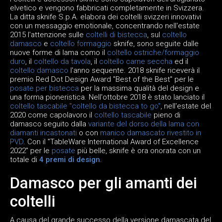
elvetico e vengono fabbricati completamente in Svizzera.
La ditta sknife S.p.A. elabora dei coltelli svizzeri innovativi
con un messaggio emotionale, concentrando nell'estate
2015 l'attenzione sulle
coltelli di bistecca
, sul
coltello
damasco
e
coltello formaggio
sknife, sono seguite dalle
nuove forme di lama como il
coltello ostriche/formaggio
duro
, il
coltello da tavola
, il
coltello carne seccha
ed il
coltello damasco
l'anno sequente. 2018 sknife riceverà il
premio Red Dot Design Award "Best of the Best" per le
posate per bistecca
per la massima qualità del design e
una forma pioneristica. Nell'ottobre 2018 è stato lanciato il
coltello tascabile "coltello da bistecca to go"
, nell'estate del
2020 come capolavoro il
coltello tascabile
pieno di
damasco seguito dalla
variante del dorso della lama con
diamanti incastonati
o con
manico damascato rivestito in
PVD
. Con il "TableWare International Award of Excellence
2022" per le
posate
più belle, sknife è ora onorata con un
totale di
4 premi di design
.
Damasco per gli amanti dei
coltelli
A causa del grande successo della versione damascata del