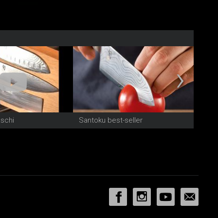
aschi
Santoku best-seller
Kai &