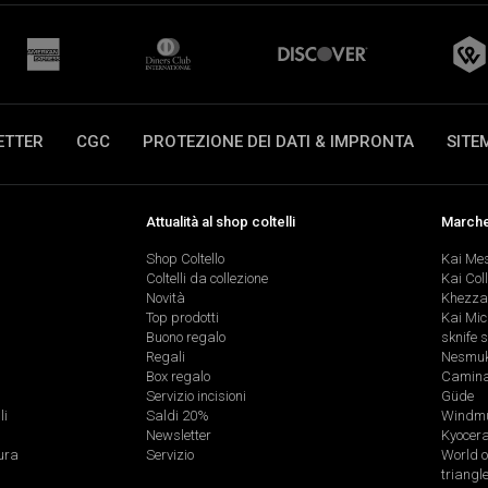
ETTER
CGC
PROTEZIONE DEI DATI & IMPRONTA
SITE
Attualità al shop coltelli
Marche 
Shop Coltello
Kai Me
Coltelli da collezione
Kai Col
Novità
Khezza
Top prodotti
Kai Mic
Buono regalo
sknife 
Regali
Nesmu
Box regalo
Caminad
Servizio incisioni
Güde
li
Saldi 20%
Windmü
Newsletter
Kyocer
ura
Servizio
World o
triangl