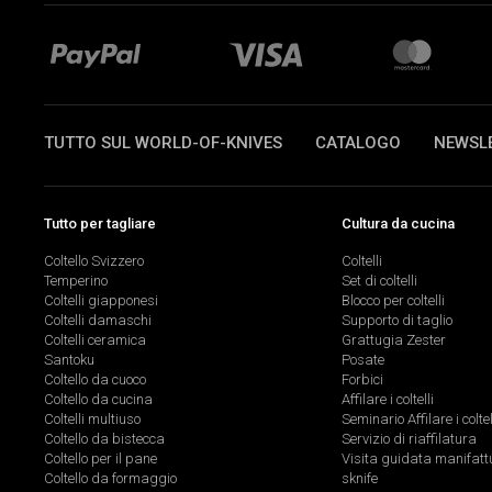
TUTTO SUL WORLD-OF-KNIVES
CATALOGO
NEWSL
Tutto per tagliare
Cultura da cucina
Coltello Svizzero
Coltelli
Temperino
Set di coltelli
Coltelli giapponesi
Blocco per coltelli
Coltelli damaschi
Supporto di taglio
Coltelli ceramica
Grattugia Zester
Santoku
Posate
Coltello da cuoco
Forbici
Coltello da cucina
Affilare i coltelli
Coltelli multiuso
Seminario Affilare i coltel
Coltello da bistecca
Servizio di riaffilatura
Coltello per il pane
Visita guidata manifatt
Coltello da formaggio
sknife