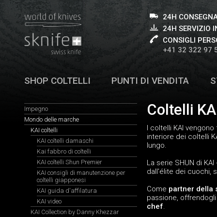
24H CONSEGNA
24H SERVIZIO I
CONSIGLI PERS
+41 32 322 97 
SHOP COLTELLI
PUNTI DI VENDITA
S
Coltelli K
Impegno
Mondo delle marche
I coltelli KAI vengono
KAI coltelli
interiore dei coltelli
KAI coltelli damaschi
lungo.
Kai fabbro di coltelli
KAI coltelli Shun Premier
La serie SHUN di KAI -
dall'élite dei cuochi,
KAI consigli di manutenzione per
coltelli giapponesi
Come
partner della
KAI guida d'affilatura
passione, offrendogli
KAI video
chef
.
KAI Collection by Danny Khezzar