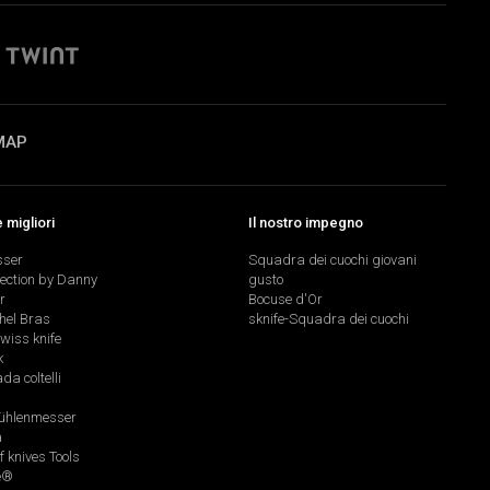
MAP
migliori
Il nostro impegno
sser
Squadra dei cuochi giovani
lection by Danny
gusto
r
Bocuse d'Or
hel Bras
sknife-Squadra dei cuochi
swiss knife
k
a coltelli
hlenmesser
a
f knives Tools
e®