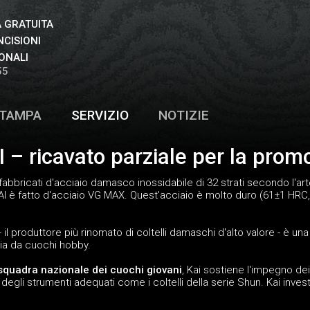
 GRATUITA
NCISIONI
ONALI
55
TAMPA
SERVIZIO
NOTIZIE
AI – ricavato parziale per la prom
 fabbricati d'acciaio damasco inossidabile di 32 strati secondo l'ar
 KAI è fatto d'acciaio VG MAX. Quest'acciaio è molto duro (61±1 HRC,
 il produttore più rinomato di coltelli damaschi d'alto valore - è una
 sia da cuochi hobby.
 squadra nazionale dei cuochi giovani
, Kai sostiene l'impegno de
 degli strumenti adequati come i coltelli della serie Shun. Kai inve