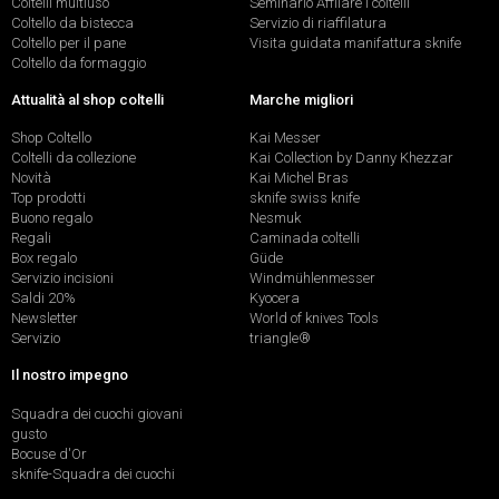
Coltelli multiuso
Seminario Affilare i coltelli
Coltello da bistecca
Servizio di riaffilatura
Coltello per il pane
Visita guidata manifattura sknife
Coltello da formaggio
Attualità al shop coltelli
Marche migliori
Shop Coltello
Kai Messer
Coltelli da collezione
Kai Collection by Danny Khezzar
Novità
Kai Michel Bras
Top prodotti
sknife swiss knife
Buono regalo
Nesmuk
Regali
Caminada coltelli
Box regalo
Güde
Servizio incisioni
Windmühlenmesser
Saldi 20%
Kyocera
Newsletter
World of knives Tools
Servizio
triangle®
Il nostro impegno
Squadra dei cuochi giovani
gusto
Bocuse d'Or
sknife-Squadra dei cuochi