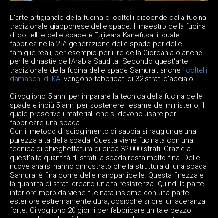
L'arte artigianale della fucina di coltelli discende dalla fucina
tradizionale giapponese delle spade. Il maestro della fucina
di coltelli e delle spade è Fujiwara Kanefusa, il quale
fabbrica nella 25° generazione delle spade per delle
famiglie reali, per esempio per il re della Giordania o anche
per le dinastie dell'Arabia Saudita. Secondo quest'arte
tradizionale della fucina delle spade Samurai, anche i
coltelli
damaschi di KAI
vengono fabbricati di 32 strati d'acciaio.
Ci vogliono 5 anni per imparare la tecnica della fucina delle
spade e inpiù 5 anni per sostenere l'esame del ministerio, il
quale prescrive i materiali che si devono usare per
fabbricare una spada.
Con il metodo di scioglimento di sabbia si raggiunge una
purezza alta della spada. Questa viene fucinata con una
tecnica di phieghettatura di circa 32'000 strati. Grazie a
quest'alta quantità di strati la spada resta molto fina. Delle
nuove analisi hanno dimostrato che la struttura di una spada
Samurai è fina come delle nanoparticelle. Questa finezza e
la quantità di strati creano un'alta resistenza. Quindi la parte
interiore morbida viene fucinata insieme con una parte
esteriore estremamente dura, cosicché si crei un'aderanza
forte. Ci vogliono 20 giorni per fabbricare un tale pezzo