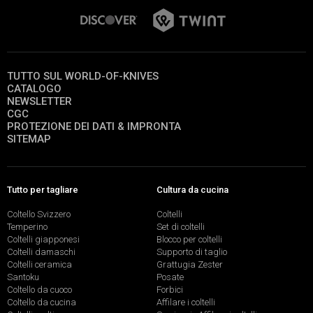
TUTTO SUL WORLD-OF-KNIVES
CATALOGO
NEWSLETTER
CGC
PROTEZIONE DEI DATI & IMPRONTA
SITEMAP
Tutto per tagliare
Cultura da cucina
Coltello Svizzero
Coltelli
Temperino
Set di coltelli
Coltelli giapponesi
Blocco per coltelli
Coltelli damaschi
Supporto di taglio
Coltelli ceramica
Grattugia Zester
Santoku
Posate
Coltello da cuoco
Forbici
Coltello da cucina
Affilare i coltelli