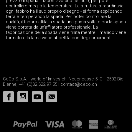
grezzo di spada. I fabbri lavorano nel buio, per poter
controllare meglio la temperatura. La struttura straordinaria -
ogni fabbro ha il suo proprio disegno - si forma applicando
terra e temperando la spada. Per poter controllare la
qualità, il fabbro affila la spada una prima volta e poi la spada
viene portata da un'affilatore professionale. La
fabbricazione della spada viene finita mentre il manico viene
formato e la lama viene abbellita con degli ornamenti.
CeCo S.p.A. - world-of-knives.ch, Neuengasse 5, CH-2502 Biel-
Bienne, +41 (0)32 322 97 55 |
contact@ceco.ch