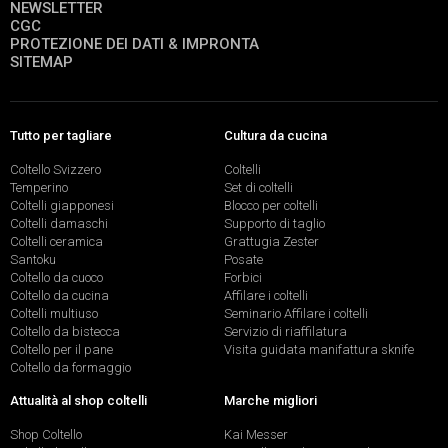
NEWSLETTER
CGC
PROTEZIONE DEI DATI & IMPRONTA
SITEMAP
Tutto per tagliare
Cultura da cucina
Coltello Svizzero
Coltelli
Temperino
Set di coltelli
Coltelli giapponesi
Blocco per coltelli
Coltelli damaschi
Supporto di taglio
Coltelli ceramica
Grattugia Zester
Santoku
Posate
Coltello da cuoco
Forbici
Coltello da cucina
Affilare i coltelli
Coltelli multiuso
Seminario Affilare i coltelli
Coltello da bistecca
Servizio di riaffilatura
Coltello per il pane
Visita guidata manifattura sknife
Coltello da formaggio
Attualità al shop coltelli
Marche migliori
Shop Coltello
Kai Messer