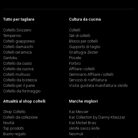
Tutto per tagliare
Cultura da cucina
Coltello Svizzero
Coltelli
Temperino
Set di coltelli
Coltelli giapponesi
Blocco per coltelli
Coltelli damaschi
Supporto di taglio
Coltelli ceramica
Grattugia Zester
Santoku
Posate
Coltello da cuoco
Forbici
Coltello da cucina
Affilare i coltelli
Coltelli multiuso
Seminario Affilare i coltelli
Coltello da bistecca
Servizio di riaffilatura
Coltello per il pane
Visita guidata manifattura sknife
Coltello da formaggio
Attualità al shop coltelli
Marche migliori
Shop Coltello
Kai Messer
Coltelli da collezione
Kai Collection by Danny Khezzar
Novità
Kai Michel Bras
Top prodotti
sknife swiss knife
Buono regalo
Nesmuk