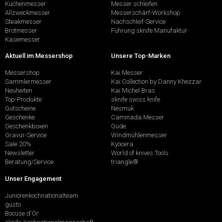
Küchenmesser
Messer schleifen
Allzweckmesser
Messerschärf-Workshop
Steakmesser
Nachschleif-Service
Brotmesser
Führung sknife Manufaktur
Käsemesser
Aktuell im Messershop
Unsere Top-Marken
Messershop
Kai Messer
Sammlermesser
Kai Collection by Danny Khezzar
Neuheiten
Kai Michel Bras
Top-Produkte
sknife swiss knife
Gutscheine
Nesmuk
Geschenke
Caminada Messer
Geschenkboxen
Güde
Gravur-Service
Windmühlenmesser
Sale 20%
Kyocera
Newsletter
World of knives Tools
Beratung/Service
triangle®
Unser Engagement
Juniorenkochnationalteam
gusto
Bocuse d'Or