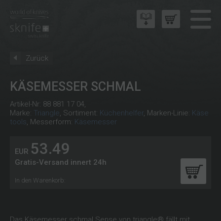
Zurück
KÄSEMESSER SCHMAL
Artikel-Nr:
88 881 17 04
,
Marke:
Triangle
, Sortiment:
Küchenhelfer
, Marken-Linie:
Käse
tools
, Messerform:
Käsemesser
53.49
EUR
Gratis-Versand innert 24h
In den Warenkorb:
Das Käsemesser schmal Sense von triangle® fällt mit