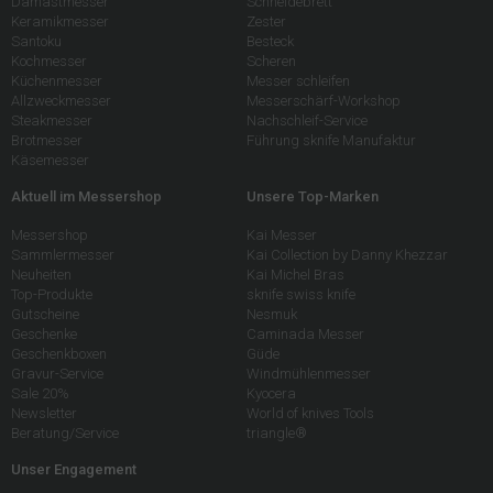
Damastmesser
Schneidebrett
Keramikmesser
Zester
Santoku
Besteck
Kochmesser
Scheren
Küchenmesser
Messer schleifen
Allzweckmesser
Messerschärf-Workshop
Steakmesser
Nachschleif-Service
Brotmesser
Führung sknife Manufaktur
Käsemesser
Aktuell im Messershop
Unsere Top-Marken
Messershop
Kai Messer
Sammlermesser
Kai Collection by Danny Khezzar
Neuheiten
Kai Michel Bras
Top-Produkte
sknife swiss knife
Gutscheine
Nesmuk
Geschenke
Caminada Messer
Geschenkboxen
Güde
Gravur-Service
Windmühlenmesser
Sale 20%
Kyocera
Newsletter
World of knives Tools
Beratung/Service
triangle®
Unser Engagement