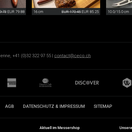
9.73
EUR 79.88
16 cm
EUR 170.45
EUR 85.25
10.0/15.0 cm
ienne, +41 (0)32 322 97 55 |
contact@ceco.ch
AGB
DATENSCHUTZ & IMPRESSUM
SITEMAP
Aktuell im Messershop
Unsere