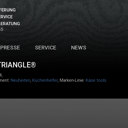
EFERUNG
ERVICE
BERATUNG
55
PRESSE
SERVICE
NEWS
TRIANGLE®
4
,
iment:
Neuheiten
,
Küchenhelfer
, Marken-Linie:
Käse tools