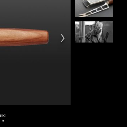
und
lle