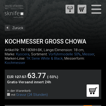
Zurück
KOCHMESSER GROSS CHOWA
Artikel-Nr:
TK-180WH-BK
, Länge/Dimension: 18 cm,
Marke:
Kyocera
, Sortiment:
Vorführmodelle 50%
,
Messer
,
Marken-Linie:
TK Serie White & Black
, Messerform:
Kochmesser
63.77
EUR
127.57
(-50%)
Gratis-Versand innert 24h
In den Warenkorb:
Gravur (24 Stunden)
mit