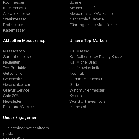
Kochmesser
Scheren
Küchenmesser
Messer schleifen
Allzweckmesser
Messerschärf-Workshop
Steakmesser
Nachschleif-Service
Brotmesser
Führung sknife Manufaktur
Käsemesser
Aktuell im Messershop
Unsere Top-Marken
Messershop
Kai Messer
Sammlermesser
Kai Collection by Danny Khezzar
Neuheiten
Kai Michel Bras
Top-Produkte
sknife swiss knife
Gutscheine
Nesmuk
Geschenke
Caminada Messer
Geschenkboxen
Güde
Gravur-Service
Windmühlenmesser
Sale 20%
Kyocera
Newsletter
World of knives Tools
Beratung/Service
triangle®
Unser Engagement
Juniorenkochnationalteam
gusto