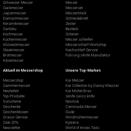
Schweizer Messer
Messer
Sackmesser
Messerset
Japanmesser
Messerblock
Damastmesser
Schneidebrett
Keramikmesser
Zester
Santoku
Besteck
Kochmesser
Scheren
Küchenmesser
Messer schleifen
Allzweckmesser
Messerschärf-Workshop
Steakmesser
Nachschleif-Service
Brotmesser
Führung sknife Manufaktur
Käsemesser
Aktuell im Messershop
Unsere Top-Marken
Messershop
Kai Messer
Sammlermesser
Kai Collection by Danny Khezzar
Neuheiten
Kai Michel Bras
Top-Produkte
sknife swiss knife
Gutscheine
Nesmuk
Geschenke
Caminada Messer
Geschenkboxen
Güde
Gravur-Service
Windmühlenmesser
Sale 20%
Kyocera
Newsletter
World of knives Tools