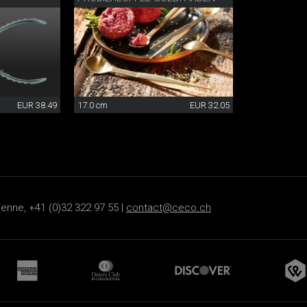
EUR 38.49
17.0 cm
EUR 32.05
ienne, +41 (0)32 322 97 55 |
contact@ceco.ch