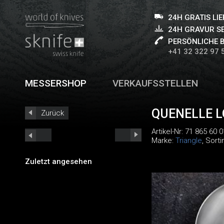
24H GRATIS LI
24H GRAVUR S
PERSÖNLICHE 
+41 32 322 97 
MESSERSHOP
VERKAUFSSTELLEN
QUENELLE L
Zurück
Artikel-Nr:
71 865 60 0
Marke:
Triangle
, Sort
Zuletzt angesehen