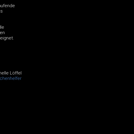
laufende
es
lle
fen
eignet.
elle Löffel
chenhelfer