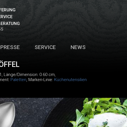
EFERUNG
ERVICE
BERATUNG
55
PRESSE
SERVICE
NEWS
ÖFFEL
1
, Länge/Dimension: 0.60 cm,
iment:
Paletten
, Marken-Linie:
Küchenutensilien