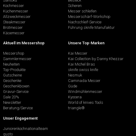
Santoku
Besteck
Kochmesser
Scheren
Küchenmesser
Messer schleifen
Allzweckmesser
Messerschärf-Workshop
Steakmesser
Nachschleif-Service
Brotmesser
Führung sknife Manufaktur
Käsemesser
Aktuell im Messershop
Unsere Top-Marken
Messershop
Kai Messer
Sammlermesser
Kai Collection by Danny Khezzar
Neuheiten
Kai Michel Bras
Top-Produkte
sknife swiss knife
Gutscheine
Nesmuk
Geschenke
Caminada Messer
Geschenkboxen
Güde
Gravur-Service
Windmühlenmesser
Sale 20%
Kyocera
Newsletter
World of knives Tools
Beratung/Service
triangle®
Unser Engagement
Juniorenkochnationalteam
gusto