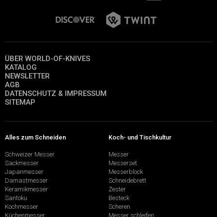
ÜBER WORLD-OF-KNIVES
KATALOG
NEWSLETTER
AGB
DATENSCHUTZ & IMPRESSUM
SITEMAP
Alles zum Schneiden
Koch- und Tischkultur
Schweizer Messer
Messer
Sackmesser
Messerset
Japanmesser
Messerblock
Damastmesser
Schneidebrett
Keramikmesser
Zester
Santoku
Besteck
Kochmesser
Scheren
Küchenmesser
Messer schleifen