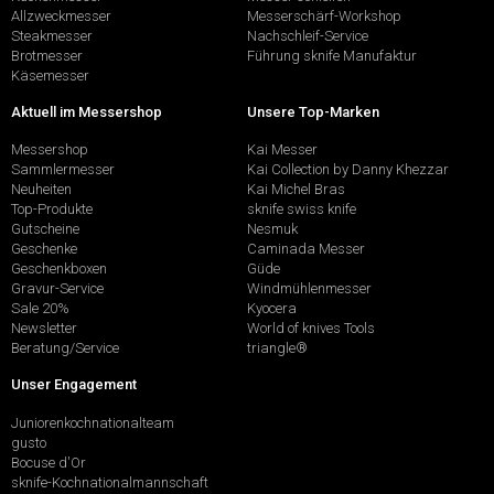
Allzweckmesser
Messerschärf-Workshop
Steakmesser
Nachschleif-Service
Brotmesser
Führung sknife Manufaktur
Käsemesser
Aktuell im Messershop
Unsere Top-Marken
Messershop
Kai Messer
Sammlermesser
Kai Collection by Danny Khezzar
Neuheiten
Kai Michel Bras
Top-Produkte
sknife swiss knife
Gutscheine
Nesmuk
Geschenke
Caminada Messer
Geschenkboxen
Güde
Gravur-Service
Windmühlenmesser
Sale 20%
Kyocera
Newsletter
World of knives Tools
Beratung/Service
triangle®
Unser Engagement
Juniorenkochnationalteam
gusto
Bocuse d'Or
sknife-Kochnationalmannschaft