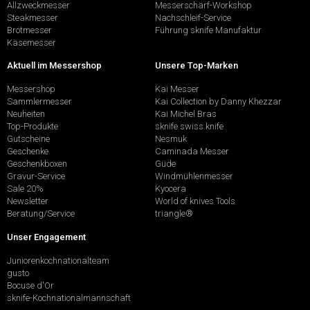
Allzweckmesser
Messerschärf-Workshop
Steakmesser
Nachschleif-Service
Brotmesser
Führung sknife Manufaktur
Käsemesser
Aktuell im Messershop
Unsere Top-Marken
Messershop
Kai Messer
Sammlermesser
Kai Collection by Danny Khezzar
Neuheiten
Kai Michel Bras
Top-Produkte
sknife swiss knife
Gutscheine
Nesmuk
Geschenke
Caminada Messer
Geschenkboxen
Güde
Gravur-Service
Windmühlenmesser
Sale 20%
Kyocera
Newsletter
World of knives Tools
Beratung/Service
triangle®
Unser Engagement
Juniorenkochnationalteam
gusto
Bocuse d'Or
sknife-Kochnationalmannschaft