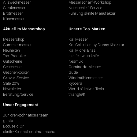
Allzweckmesser
Messerschärf-Workshop
Steakmesser
Nachschleif-Service
Brotmesser
Führung sknife Manufaktur
Käsemesser
Aktuell im Messershop
Unsere Top-Marken
Messershop
Kai Messer
Sammlermesser
Kai Collection by Danny Khezzar
Neuheiten
Kai Michel Bras
Top-Produkte
sknife swiss knife
Gutscheine
Nesmuk
Geschenke
Caminada Messer
Geschenkboxen
Güde
Gravur-Service
Windmühlenmesser
Sale 20%
Kyocera
Newsletter
World of knives Tools
Beratung/Service
triangle®
Unser Engagement
Juniorenkochnationalteam
gusto
Bocuse d'Or
sknife-Kochnationalmannschaft