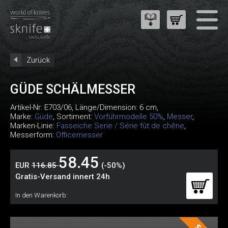
Zurück
GÜDE SCHÄLMESSER
Artikel-Nr:
E703/06
, Länge/Dimension: 6 cm,
Marke:
Güde
, Sortiment:
Vorführmodelle 50%
,
Messer
,
Marken-Linie:
Fasseiche Serie / Série fût de chêne
,
Messerform:
Officemesser
58.45
EUR
116.85
(-50%)
Gratis-Versand innert 24h
In den Warenkorb: