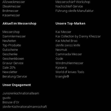
Allzweckmesser
Messerschärf-Workshop
Steakmesser
Nachschleif-Service
Brotmesser
Führung sknife Manufaktur
Käsemesser
Aktuell im Messershop
Unsere Top-Marken
Messershop
Kai Messer
Sammlermesser
Kai Collection by Danny Khezzar
Neuheiten
Kai Michel Bras
Top-Produkte
sknife swiss knife
Gutscheine
Nesmuk
Geschenke
Caminada Messer
Geschenkboxen
Güde
Gravur-Service
Windmühlenmesser
Sale 20%
Kyocera
Newsletter
World of knives Tools
Beratung/Service
triangle®
Unser Engagement
Juniorenkochnationalteam
gusto
Bocuse d'Or
sknife-Kochnationalmannschaft